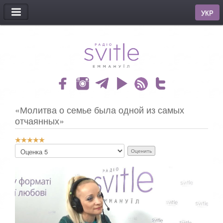
МЕНЮ
УКР
«Молитва о семье была одной из самых
отчаянных»
Р
П
е
о
й
ж
т
а
и
л
н
у
г
й
:
с
т