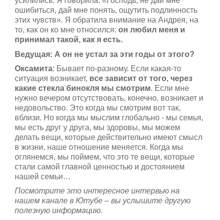
усилились. Я говорила: «Господь, не дай мне
ошибиться, дай мне понять, ощутить подлинность
этих чувств». Я обратила внимание на Андрея, на
то, как он ко мне относился:
он любил меня и
принимал такой, как я есть.
Ведущая: А он не устал за эти годы от этого?
Оксамита
: Бывает по-разному. Если какая-то
ситуация возникает,
все зависит от того, через
какие стекла бинокля мы смотрим
. Если мне
нужно вечером отсутствовать, конечно, возникает и
недовольство. Это когда мы смотрим вот так,
вблизи. Но когда мы мыслим глобально - мы семья,
мы есть друг у друга, мы здоровы, мы можем
делать вещи, которые действительно имеют смысл
в жизни, наше отношение меняется. Когда мы
оглянемся, мы поймем, что это те вещи, которые
стали самой главной ценностью и достоянием
нашей семьи…
Посмотрите это интересное интервью на
нашем канале в Ютубе – вы услышите другую
полезную информацию.