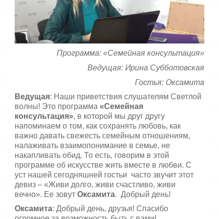
5
а
,
о
/
ц
е
5
н
Программа: «Семейная консультация»
и
т
Ведущая: Ирина Субботовская
е
Гостья: Оксамита
Ведущая
: Наши приветствия слушателям Светлой
волны! Это программа
«Семейная
консультация»
, в которой мы друг другу
напоминаем о том, как сохранять любовь, как
важно давать свежесть семейным отношениям,
налаживать взаимопонимание в семье, не
накапливать обид. То есть, говорим в этой
программе об искусстве жить вместе в любви. С
уст нашей сегодняшней гостьи часто звучит этот
девиз – «Живи долго, живи счастливо, живи
вечно». Ее зовут
Оксамита
. Добрый день!
Оксамита
: Добрый день, друзья! Спасибо
огромное за возможность быть с вами!