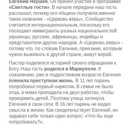
Евгений Якушев
. Он принял участие в программе
,
о
«Светлые гости»
. В начале передачи наш гость
/
ц
рассказал, почему его община получила именно
е
такое название - «Церковь веры». Сообщество
5
н
считается интернациональным, поскольку его
и
посещают иммигранты разных национальностей:
т
украинцы, русские, африканцы, индийцы и
е
представители других народов. А «Церковь веры» -
потому что, по словам Евгения, приезжие, которым
нужно выживать в другой стране, живут верой.
Пастор поделился историей своего обращения к
Богу. Наш гость
родился в Мариуполе
. К
сожалению, уже в подростковом возрасте Евгения
пленила преступная жизнь
. В 11 лет парень
попробовал первый наркотик. В семье не было
отца, а мама пропадала на двух работах, чтобы
прокормить детей. Поэтому улица затянула
Евгения в свои сети. В 16 лет парень не видел
смысла в жизни. Как свидетельствует Евгений, он
задавал себе только один вопрос: «Что бы еще
попробовать?».