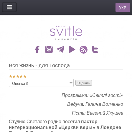
МЕНЮ
УКР
Вся жизнь - для Господа
Р
П
е
о
й
ж
т
Программа: «Світлі гості»
а
и
л
Ведуча: Галина Волченко
н
у
г
й
Гість: Евгений Якушев
:
с
Студию Светлого радио посетил
пастор
т
интернациональной «Церкви веры» в Лондоне
5
а