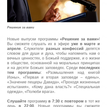
т
5
а
,
о
/
ц
е
5
н
Решение за вами
и
т
Новые выпуски программы
«Решение за вами»
!
е
Вы сможете слушать их в эфире
уже в марте и
апреле
. Служители
разных конфессий
делятся
словом для души и духа, чтобы напомнить нам о
вечных ценностях, о Божьей поддержке, и о жизни
в обществе, основанной на моральных принципах
и на десяти Божьих заповедях. Среди
последних
тем программы
: «Размышления над книгой
Ионы», «Первая и вторая заповеди – едины»,
«Значение пещеры Давида», «Проходя жизненные
испытания», «Кому дана власть?» «Специальная
одежда», «Полюби врага».
Слушайте
программу
в 7:30 с повтором
в тот же
день
в 22:00
. Новые программы вы сможете