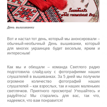
т
5
а
,
о
/
ц
е
5
н
День вышиванки
и
т
Вот и настал тот день, который мы анонсировали –
е
обычный-необычный День вышиванки, который
для многих украинцев будет веселым, ярким и
интересным!
Как мы и обещали – команда Светлого радио
подготовила слайд-шоу с фотографиями наших
слушателей в вышиванках. За 5 дней мы получили
огромное количество фотографий наших
слушателей – как взрослых, так и наших маленьких
светлячков. Приятного просмотра! Утешайтесь и
радуйтесь! Мы старались для вас, так что,
надеемся, что вам понравится!