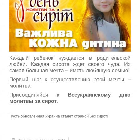
:
с
т
5
а
,
о
/
ц
е
5
н
и
т
Каждый ребенок нуждается в родительской
е
любви. Каждая сирота ждет своего чуда. Их
самая большая мечта – иметь любящую семью!
Первый шаг к осуществлению этой мечты –
молитва.
Присоединяйся к
Всеукраинскому дню
.
молитвы за сирот
Пусть обновленная Украина станет страной без сирот!