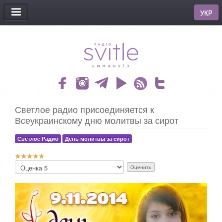
МЕНЮ
УКР
Светлое радио присоединяется к
Всеукраинскому дню молитвы за сирот
Светлое Радио
День молитвы за сирот
Р
П
е
о
й
ж
т
а
и
л
н
у
г
й