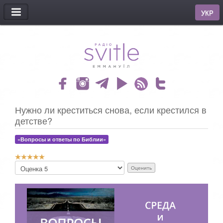
МЕНЮ
УКР
Нужно ли креститься снова, если крестился в
детстве?
«Вопросы и ответы по Библии»
Р
П
е
о
й
ж
т
а
и
л
н
у
г
й