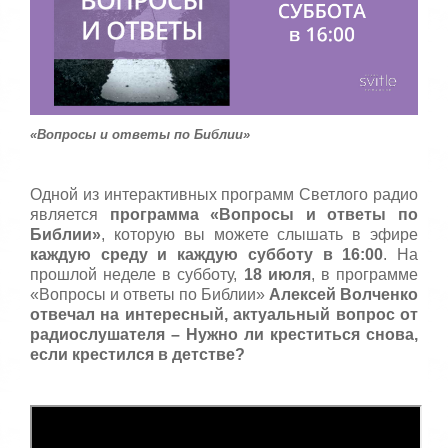
:
с
т
5
а
,
о
/
ц
е
5
н
«Вопросы и ответы по Библии»
и
т
е
Одной из интерактивных программ Светлого радио
является
программа «Вопросы и ответы по
Библии»
, которую вы можете слышать в эфире
каждую среду и каждую субботу в 16:00
. На
прошлой неделе в субботу,
18 июля
, в программе
«Вопросы и ответы по Библии»
Алексей Волченко
отвечал на интересный, актуальный вопрос от
радиослушателя – Нужно ли креститься снова,
если крестился в детстве?