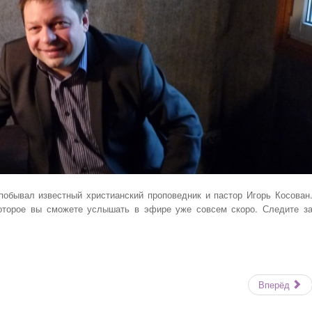
обывал известный христианский проповедник и пастор Игорь Косован
оторое вы сможете услышать в эфире уже совсем скоро. Следите з
Вперёд