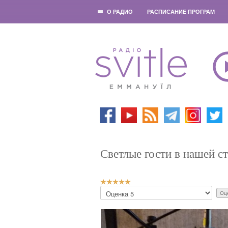
О РАДИО
РАСПИСАНИЕ ПРОГРАМ
Светлые гости в нашей с
Р
П
е
о
й
ж
т
а
и
л