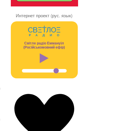
Интернет проект (рус. язык)
Світле радіо Еммануїл
(Російськомовний ефір)
.
а