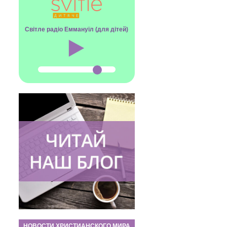
Світле радіо Еммануїл (для дітей)
НОВОСТИ ХРИСТИАНСКОГО МИРА