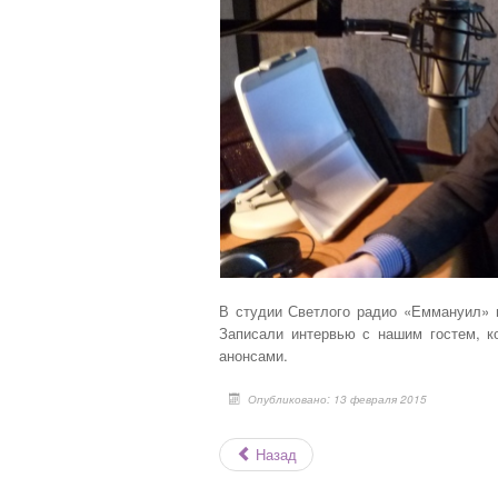
н
у
г
й
:
с
т
5
а
,
о
/
ц
е
5
н
и
т
е
В студии Светлого радио «Еммануил» п
Записали интервью с нашим гостем, к
анонсами.
Опубликовано: 13 февраля 2015
Назад