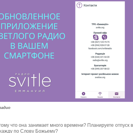
радио
отому что она занимает много времени? Планируете отпуск 
е жажду по Слову Божьему?