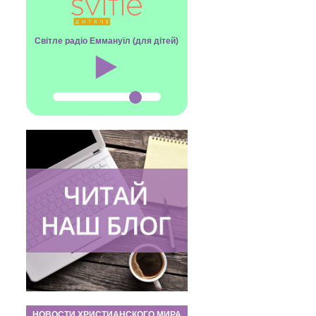
Світле радіо Еммануїл (для дітей)
НОВОСТИ ХРИСТИАНСКОГО МИРА