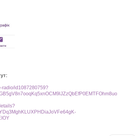
ут:
le-radio/id1087280759?
fXGB5gV8n7ooqKq5xnOCM9lJZzQbEfP0EMTFOhm8uo
details?
R1mYDq3MghKLUXPHDiaJoVFe64gK-
EIOY