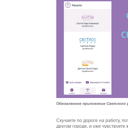
а
л
у
й
с
т
а
,
о
ц
е
н
и
т
е
Обновленное приложение Светлого 
Скучаете по дороге на работу, п
другом городе, и уже чувствует