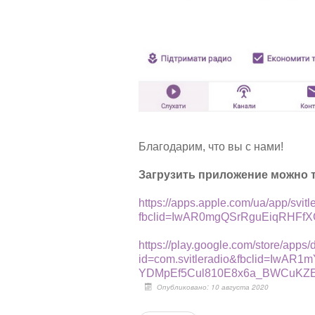
Благодарим, что вы с нами!
Загрузить приложение можно т
https://apps.apple.com/ua/app/svit
fbclid=IwAR0mgQSrRguEiqRHF
https://play.google.com/store/apps/
id=com.svitleradio&fbclid=IwA
YDMpEf5Cul810E8x6a_BWCuKZ
Опубликовано: 10 августа 2020