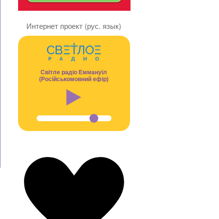
Интернет проект (рус. язык)
Світле радіо Еммануїл
(Російськомовний ефір)
в