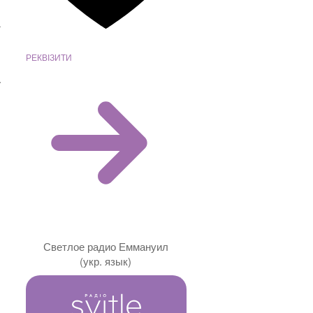
а
:
РЕКВІЗИТИ
а
Светлое радио Еммануил
(укр. язык)