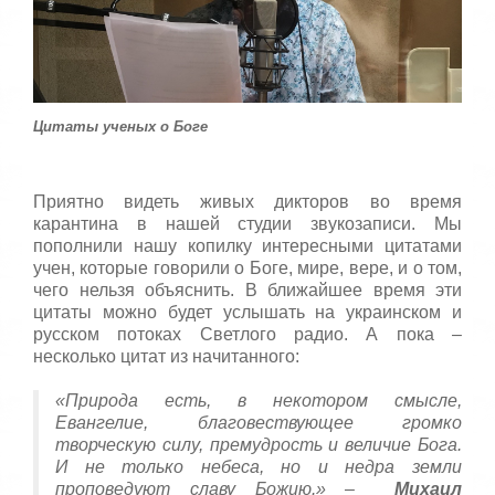
т
а
,
о
ц
е
н
Цитаты ученых о Боге
и
т
е
Приятно видеть живых дикторов во время
карантина в нашей студии звукозаписи. Мы
пополнили нашу копилку интересными цитатами
учен, которые говорили о Боге, мире, вере, и о том,
чего нельзя объяснить. В ближайшее время эти
цитаты можно будет услышать на украинском и
русском потоках Светлого радио. А пока –
несколько цитат из начитанного:
«Природа есть, в некотором смысле,
Евангелие, благовествующее громко
творческую силу, премудрость и величие Бога.
И не только небеса, но и недра земли
проповедуют славу Божию.» –
Михаил