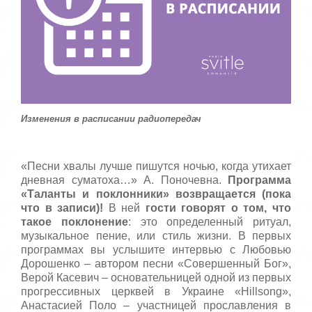
т
5
а
,
о
/
ц
е
5
н
и
т
е
Изменения в расписании радиопередач
«Песни хвалы лучше пишутся ночью, когда утихает
дневная суматоха…» А. Поночевна.
Программа
«Таланты и поклонники» возвращается (пока
что в записи)!
В ней
гости говорят о том, что
такое поклонение
: это определенный ритуал,
музыкальное пение, или стиль жизни. В первых
программах вы услышите интервью с Любовью
Дорошенко – автором песни «Совершенный Бог»,
Верой Касевич – основательницей одной из первых
прогрессивных церквей в Украине «Hillsong»,
Анастасией Поло – участницей прославления в