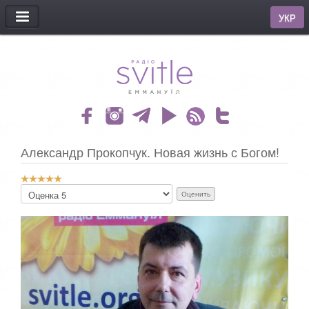
МЕНЮ
УКР
Александр Прокопчук. Новая жизнь с Богом!
Р
П
е
о
й
ж
т
а
и
л
н
у
г
й
:
с
т
5
а