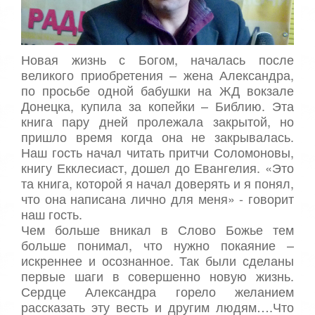
,
о
/
ц
е
5
н
Новая жизнь с Богом, началась после
и
великого приобретения – жена Александра,
т
по просьбе одной бабушки на ЖД вокзале
е
Донецка, купила за копейки – Библию. Эта
книга пару дней пролежала закрытой, но
пришло время когда она не закрывалась.
Наш гость начал читать притчи Соломоновы,
книгу Екклесиаст, дошел до Евангелия. «Это
та книга, которой я начал доверять и я понял,
что она написана лично для меня» - говорит
наш гость.
Чем больше вникал в Слово Божье тем
больше понимал, что нужно покаяние –
искреннее и осознанное. Так были сделаны
первые шаги в совершенно новую жизнь.
Сердце Александра горело желанием
рассказать эту весть и другим людям….Что