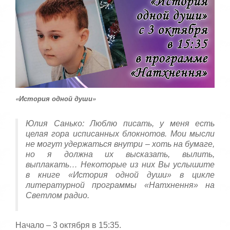
:
с
т
5
а
,
о
/
ц
е
5
н
и
т
е
«История одной души»
Юлия Санько: Люблю писать, у меня есть
целая гора исписанных блокнотов. Мои мысли
не могут удержаться внутри – хоть на бумаге,
но я должна их высказать, вылить,
выплакать… Некоторые из них Вы услышите
в книге «История одной души» в цикле
литературной программы «Натхнення» на
Светлом радио.
Начало – 3 октября в 15:35.