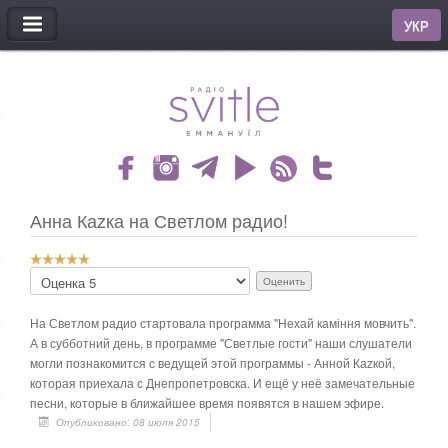
МЕНЮ
УКР
Анна Каzка на Светлом радио!
Р
П
е
о
й
ж
т
На Светлом радио стартовала программа "Нехай каміння мовчить".
а
и
А в субботний день, в программе "Светлые гости" наши слушатели
л
н
могли познакомится с ведущей этой программы - Анной Каzкой,
у
г
й
которая приехала с Днепропетровска. И ещё у неё замечательные
:
с
песни, которые в ближайшее время появятся в нашем эфире.
т
Опубликовано: 08 июля 2015
5
а