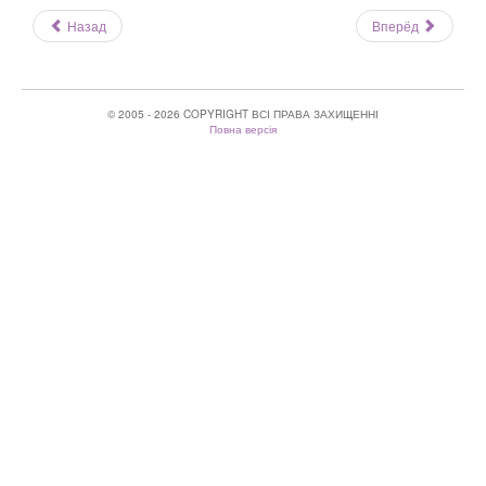
,
Назад
Вперёд
о
/
ц
е
5
н
и
© 2005 - 2026 COPYRIGHT ВСІ ПРАВА ЗАХИЩЕННІ
т
Повна версія
е