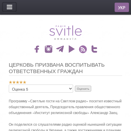
МЕНЮ
УКР
ЦЕРКОВЬ ПРИЗВАНА ВОСПИТЫВАТЬ
ОТВЕТСТВЕННЫХ ГРАЖДАН
Р
П
е
о
й
ж
т
Программу «Светлые гости на Светлом радио» посетил известный
а
и
общественный деятель, Председатель правления общественного
л
н
объединения «Институт религиозной свободы» Александр Заец.
у
г
й
:
с
Он поделился со слушателями радио оценкой нынешней ситуации
т
религиозной свободы в Украине, а также достижениями и планами