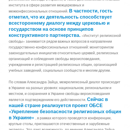
5
а
института в сфере развития межцерковных и
,
В частности, гость
межконфессиональных отношений.
о
/
отметил, что их деятельность способствует
ц
всестороннему диалогу между церковью и
е
5
государством на основе принципов
н
конструктивного партнерства.
и
«Институт религиозной
т
свободы» занимается рядом важных вопросов в направлении
е
государственно-конфессиональных отношений: мониторингом
законодательных инициатив относительно церквей, религиозных
организаций и соблюдения свободы вероисповедания,
учреждением и регистрацией религиозных общин, организацией
учебных заведений, социальных сообществ и многим другим.
По словам Александра Зайца, межрелигиозный диалог происходит
в Украине на разных уровнях: национальном, региональном и
местном, и сохранения в Украине свободы вероисповедания
Сейчас в
является подтверждением его действенности.
нашей стране реализуется проект ОБСЕ
«Укрепление безопасности религиозных общин
в Украине»
, в рамках которого проводятся конференции,
круглые столы, приглашаются отечественные и зарубежные
эксперты. Это дает возможность, по мнению Александра Зайца,