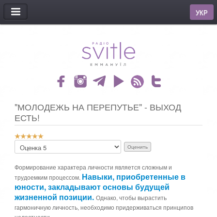
МЕНЮ
УКР
"МОЛОДЕЖЬ НА ПЕРЕПУТЬЕ" - ВЫХОД
ЕСТЬ!
Р
П
е
о
й
ж
т
Формирование характера личности является сложным и
а
и
Навыки, приобретенные в
трудоемким процессом.
л
н
юности, закладывают основы будущей
у
г
жизненной позиции.
й
Однако, чтобы вырастить
:
с
гармоничную личность, необходимо придерживаться принципов
т
целостности.