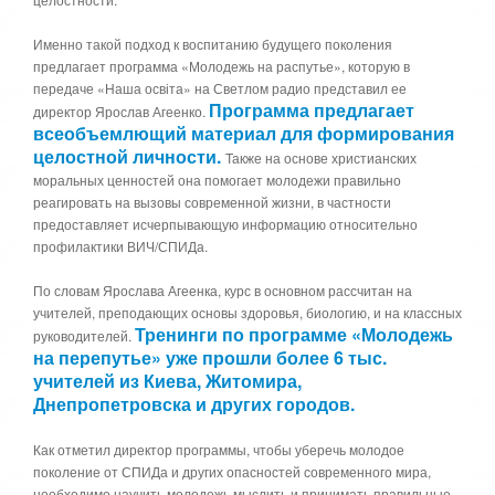
5
а
,
Именно такой подход к воспитанию будущего поколения
о
/
предлагает программа «Молодежь на распутье», которую в
ц
передаче «Наша освіта» на Светлом радио представил ее
е
5
Программа предлагает
н
директор Ярослав Агеенко.
всеобъемлющий материал для формирования
и
т
целостной личности.
Также на основе христианских
е
моральных ценностей она помогает молодежи правильно
реагировать на вызовы современной жизни, в частности
предоставляет исчерпывающую информацию относительно
профилактики ВИЧ/СПИДа.
По словам Ярослава Агеенка, курс в основном рассчитан на
учителей, преподающих основы здоровья, биологию, и на классных
Тренинги по программе «Молодежь
руководителей.
на перепутье» уже прошли более 6 тыс.
учителей из Киева, Житомира,
Днепропетровска и других городов.
Как отметил директор программы, чтобы уберечь молодое
поколение от СПИДа и других опасностей современного мира,
необходимо научить молодежь мыслить и принимать правильные