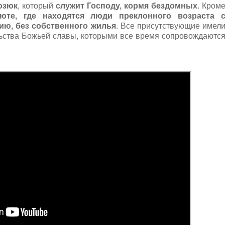
озюк
, который
служит Господу, кормя бездомных
. Кром
юте, где находятся люди преклонного возраста 
ию, без собственного жилья
. Все присутствующие имел
ьства Божьей славы, которыми все время сопровождаютс