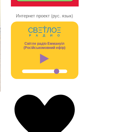
Интернет проект (рус. язык)
Світле радіо Еммануїл
(Російськомовний ефір)