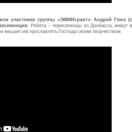
тили участники группы «ЭММИгрант»: Андрей Глюз (
аксименцев
. Ребята – переселенцы из Донбасса, живут 
 не мешает им прославлять Господа своим творчеством.