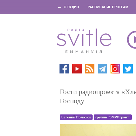
О РАДИО
РАСПИСАНИЕ ПРОГРАМ
Гости радиопроекта «Хл
Господу
Евгений Полозюк
группа "ЭММИгрант"