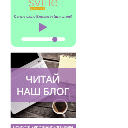
Світле радіо Еммануїл (для дітей)
к
.
2
НОВОСТИ ХРИСТИАНСКОГО МИРА