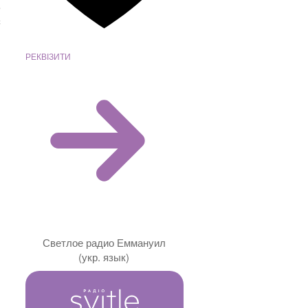
е
с
и
я
РЕКВІЗИТИ
Светлое радио Еммануил
(укр. язык)