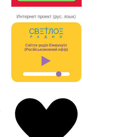
Интернет проект (рус. язык)
Світле радіо Еммануїл
(Російськомовний ефір)