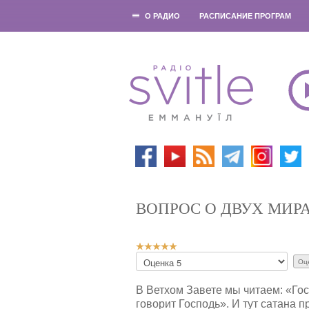
О РАДИО
РАСПИСАНИЕ ПРОГРАМ
ВОПРОС О ДВУХ МИР
Р
П
е
о
й
ж
т
В Ветхом Завете мы читаем: «Гос
а
и
говорит Господь». И тут сатана п
л