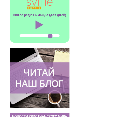
Світле радіо Еммануїл (для дітей)
НОВОСТИ ХРИСТИАНСКОГО МИРА