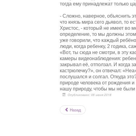
н
тогда ему принадлежат только ца
у
г
й
:
с
- Сложно, наверное, объяснить эт
т
что князь мира сего дьявол, то ес
5
а
Христос, - который не имеет во м
,
определение, то мы должны этому
о
/
уже говорили, что каждый ребёно
ц
люди, когда ребенку, 2 годика, с
е
5
«Вот, ты сюда не смотри, в эту к
н
камеры видеонаблюдения: ребенок
и
т
закрывал её, отползал. И когда 
е
кастрюлечку?», он отвечал: «Неа»
послушался и солгал. Откуда это?
природе человека от рождения и
нашу природу, чтобы мы не были 
Опубликовано: 06 июня 2018
Назад