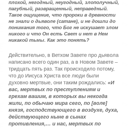
плохой, негодный, неугодный, злополучный,
т
пагубный, развращенный, неправедный.
5
а
,
Такое ощущение, что пророки в древности
о
/
не знали о дьяволе (сатане), и не дошли до
ц
понимания того, что Бог не искушает злом
е
5
никого и что Он есть Свет и нет в Нем
н
никакой тьмы. Как это понять?
и
т
е
Действительно, в Ветхом Завете про дьявола
написано всего один раз, а в Новом Завете –
тридцать пять раз. Так происходило потому,
что до Иисуса Христа все люди были
духовно мертвые, они таким рождались:
«И
вас, мертвых по преступлениям и
грехам вашим, в которых вы некогда
жили, по обычаю мира сего, по [воле]
князя, господствующего в воздухе, духа,
действующего ныне в сынах
противления,… и нас, мертвых по