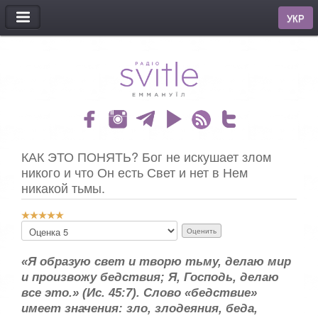
МЕНЮ
УКР
КАК ЭТО ПОНЯТЬ? Бог не искушает злом
никого и что Он есть Свет и нет в Нем
никакой тьмы.
Р
П
е
о
й
ж
т
«Я образую свет и творю тьму, делаю мир
а
и
и произвожу бедствия; Я, Господь, делаю
л
н
у
все это.» (Ис. 45:7). Слово «бедствие»
г
й
имеет значения: зло, злодеяния, беда,
:
с