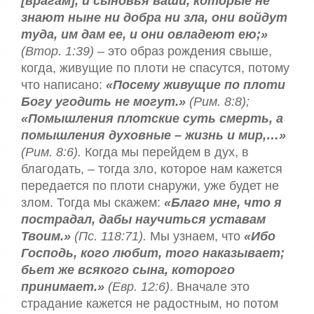
[врагам], и сыновья ваши, которые не
знают ныне ни добра ни зла, они войдут
туда, им дам ее, и они овладеют ею;»
(Втор. 1:39)
– это образ рождения свыше,
когда, живущие по плоти не спасутся, потому
что написано:
«Посему живущие по плоти
Богу угодить не могут.»
(Рим. 8:8);
«Помышления плотские суть смерть, а
помышления духовные – жизнь и мир,…»
(Рим. 8:6).
Когда мы перейдем в дух, в
благодать, – тогда зло, которое нам кажется
передается по плоти снаружи, уже будет не
злом. Тогда мы скажем:
«Благо мне, что я
пострадал, дабы научиться уставам
Твоим.»
(Пс. 118:71).
Мы узнаем, что
«Ибо
Господь, кого любит, того наказывает;
бьет же всякого сына, которого
принимает.»
(Евр. 12:6)
. Вначале это
страдание кажется не радостным, но потом