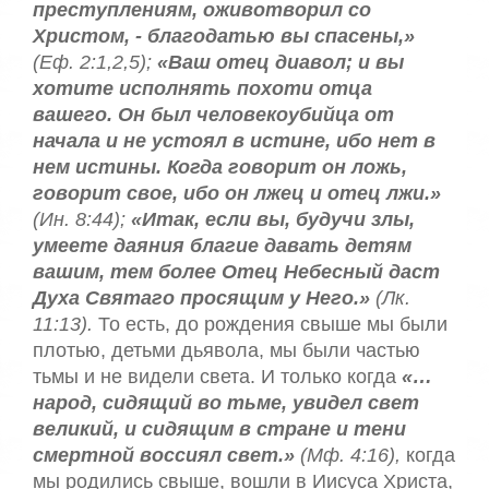
преступлениям, оживотворил со
Христом, - благодатью вы спасены,»
(Еф. 2:1,2,5);
«Ваш отец диавол; и вы
хотите исполнять похоти отца
вашего. Он был человекоубийца от
начала и не устоял в истине, ибо нет в
нем истины. Когда говорит он ложь,
говорит свое, ибо он лжец и отец лжи.»
(Ин. 8:44);
«Итак, если вы, будучи злы,
умеете даяния благие давать детям
вашим, тем более Отец Небесный даст
Духа Святаго просящим у Него.»
(Лк.
11:13).
То есть, до рождения свыше мы были
плотью, детьми дьявола, мы были частью
тьмы и не видели света. И только когда
«…
народ, сидящий во тьме, увидел свет
великий, и сидящим в стране и тени
смертной воссиял свет.»
(Мф. 4:16),
когда
мы родились свыше, вошли в Иисуса Христа,