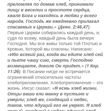
5
а
преломляя по домам хлеб, принимали
,
пищу в веселии и простоте сердца,
о
/
хваля Бога и находясь в любви у всего
ц
народа. Господь же ежедневно прилагал
е
5
н
спасаемых к Церкви.» (Деян. 2:46,47)
.
и
Первые Церкви собирались каждый день, и,
т
судя по всему, каждый день была вечеря
е
Господня. Мы все живы только той Плотью и
Кровью, Которой мы спасены. Написано:
«Ибо всякий раз, когда вы едите хлеб сей
и пьете чашу сию, смерть Господню
возвещаете, доколе Он придет.» (1 Кор.
. В Писании нигде не встречается
11:26)
ограничений относительно частоты
хлебопреломления. Хлебопреломление – это
жизнь. Иисус сказал:
«Я есмь хлеб жизни.
Отцы ваши ели манну в пустыне и
умерли; хлеб же, сходящий с небес,
таков, что ядущий его не умрет. Я хлеб
живый, сшедший с небес; ядущий хлеб