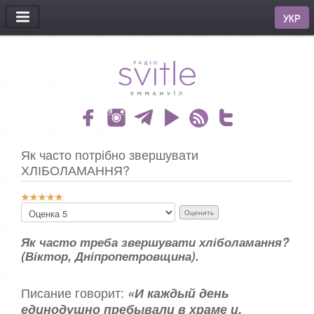
МЕНЮ
УКР
Як часто потрібно звершувати
ХЛІБОЛАМАННЯ?
Р
П
е
о
й
ж
т
Як часто треба звершувати хліболамання?
а
и
(Віктор, Дніпропетровщина).
л
н
у
г
й
Писание говорит:
«И каждый день
:
с
единодушно пребывали в храме и,
т