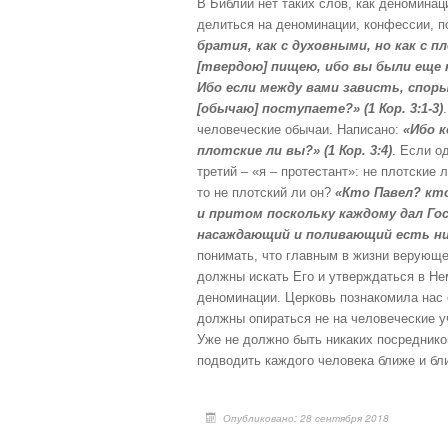
В Библии нет таких слов, как деномина
н
у
г
делиться на деноминации, конфессии, 
й
:
братия, как с духовными, но как с п
с
[твердою] пищею, ибо вы были еще н
т
5
а
Ибо если между вами зависть, споры
,
[обычаю] поступаете?» (1 Кор. 3:1-3)
о
/
человеческие обычаи. Написано:
«Ибо к
ц
плотские ли вы?» (1 Кор. 3:4)
. Если о
е
5
третий – «я – протестант»: не плотские 
н
то не плотский ли он?
«Кто Павел? кт
и
т
и притом поскольку каждому дал Гос
е
насаждающий и поливающий есть ничто
понимать, что главным в жизни верующе
должны искать Его и утверждаться в Не
деноминации. Церковь познакомила нас 
должны опираться не на человеческие у
Уже не должно быть никаких посредник
подводить каждого человека ближе и бл
Опубликовано: 28 сентября 2018