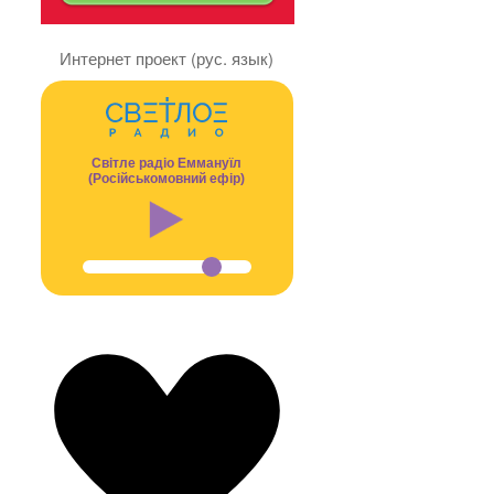
Интернет проект (рус. язык)
Світле радіо Еммануїл
(Російськомовний ефір)