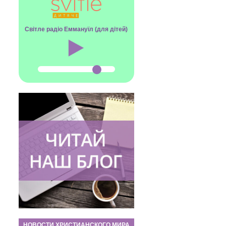
Світле радіо Еммануїл (для дітей)
НОВОСТИ ХРИСТИАНСКОГО МИРА