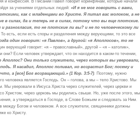
ция и конфессия. В Писании Павел говорит коринфянам, которые начали
пойдя за учениями отдельных людей:
«И я не мог говорить с вами,
лотскими, как с младенцами во Христе. Я питал вас молоком, а не
е в силах, да и теперь не в силах, потому что вы еще плотские.
 и разногласия, то не плотские ли вы? и не по человеческому ли
. То есть, если есть споры и разделения между верующими, то это все
огда один говорит: «я Павлов», а другой: «я Аполлосов», то не
дин верующий говорит: «я – православный», другой – «я – католик»,
ли они? Если человек утверждает, что он находится в каком-то течении,
о Аполлос? Они только служители, через которых вы уверовали,
подь. Я насадил, Аполлос поливал, но возрастил Бог; посему и
, а [все] Бог возращающий.» (1 Кор. 3:5-7)
. Поэтому, нужно
го человека является Господь. Он – голова, а мы – тело Христово. Мы
м. Мы уверовали в Иисуса Христа через служителей, через церкви и
со Христом, через церковь мы родились свыше. Но, уже после этого, мы
чения, а утверждаться в Господе, в Слове Божьем и следовать за Ним.
ов между Богом и человеком. А все служители, священники должны
иже ко Христу.