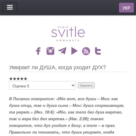
МЕНЮ
УКР
Умирает ли ДУША, когда уходит ДУХ?
П
о
ж
В Писании говорится: «Ибо вот, все души – Мои: как
а
душа отца, так и душа сына – Мои: душа согрешающая,
л
у
та умрет.» (Иез. 18:4); «Ибо, как тело без духа мертво,
й
так и вера без дел мертва.» (Иак. 2:26); также
с
говорится, что дух уходит к Богу, а тело – в прах.
т
Правильно ли понимать, что душа умирает, когда
а