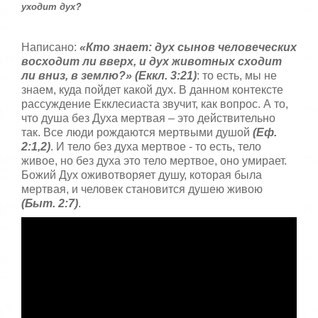
,
уходит дух?
о
ц
е
Написано:
«Кто знает: дух сынов человеческих
н
восходит ли вверх, и дух животных сходит
и
ли вниз, в землю?» (Еккл. 3:21)
: то есть, мы не
т
знаем, куда пойдет какой дух. В данном контексте
е
рассуждение Екклесиаста звучит, как вопрос. А то,
что душа без Духа мертвая – это действительно
так. Все люди рождаются мертвыми душой
(Еф.
2:1,2)
. И тело без духа мертвое - то есть, тело
живое, но без духа это тело мертвое, оно умирает.
Божий Дух оживотворяет душу, которая была
мертвая, и человек становится душею живою
(Быт. 2:7)
.