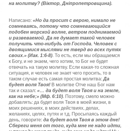
:
с
на молитву? (Віктор, Дніпропетровщина).
т
5
а
,
Написано:
«Но да просит с верою, нимало не
о
/
сомневаясь, потому что сомневающийся
ц
подобен морской волне, ветром поднимаемой
е
5
и развеваемой. Да не думает такой человек
н
получить что-нибудь от Господа. Человек с
и
двоящимися мыслями не тверд во всех путях
т
е
своих.» (Иак. 1:6-8)
. То есть, если мы обращаемся
к Богу, и не знаем, чего хотим, то Бог не будет
отвечать на такую молитву. Если какая-то сложная
ситуация, и человек не знает чего просить, то в
таком случае есть самая простая молитва:
Да
будет воля Твоя!
В молитве Отче наш Бог нам
так и сказал:
«… да будет воля Твоя и на земле,
как на небе;» (Мф. 6:10)
. Поэтому, смело можно
добавлять: да будет воля Твоя в моей жизни, в
моих решениях, в моих действиях, делах,
желаниях, целях, путях и т.д. Просыпаясь каждый
день, говорите:
да будет воля Твоя в этом дне!
Сбереги меня от того, куда мне не надо идти,