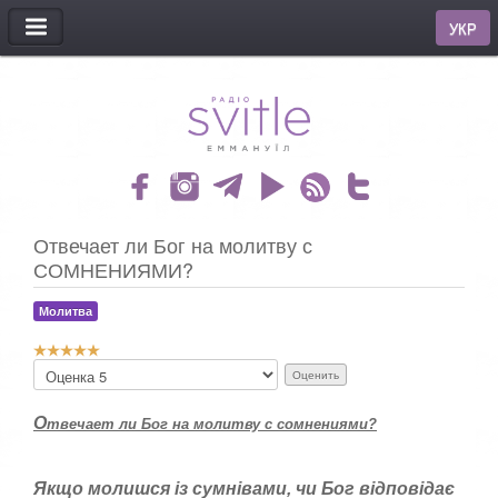
МЕНЮ
УКР
Отвечает ли Бог на молитву с
СОМНЕНИЯМИ?
Молитва
Р
П
е
о
й
ж
т
О
твечает ли Бог на молитву с сомнениями?
а
и
л
н
у
г
й
Якщо молишся із сумнівами, чи Бог відповідає