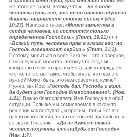
и приведи меня туда, куда мне надо идти!
Мы
же этого не знаем, потому что
«… не в воле
человека путь его, что не во власти идущего
давать направление стопам своим.» (Иер.
10:23)
. Написано также:
«Много замыслов в
сердце человека, но состоится только
определенное Господом.» (Прит. 19:21)
или
«Всякий путь человека прям в глазах его; но
Господь взвешивает сердца.» (Прит. 21:2)
.
Поэтому, молиться о воле Божьей – это, наверное,
самая лучшая молитва, потому что когда мы
конкретно о чем-то просим Бога, или утверждаем
что-то, то кто мы такие, чтобы знать, что нам это
нужно? Может быть, это нам совсем не нужно?
Нужно, как Иов:
«Господь дал, Господь и взял;
да будет имя Господне благословенно!» (Иов.
1:21)
. Важно благословлять Имя Господа в любой
ситуации. Если же мы сомневаемся в каком-то
решении как поступать, и просим, чтобы Бог все
равно благословил, то это не совсем правильно, и
согласно Писанию –
«Да не думает такой
человек получить что-нибудь от Господа»
(Иак. 1:7)
.