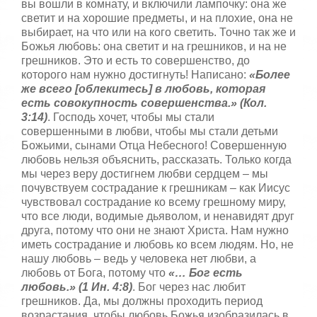
вы вошли в комнату, и включили лампочку: она же
светит и на хорошие предметы, и на плохие, она не
выбирает, на что или на кого светить. Точно так же и
Божья любовь: она светит и на грешников, и на не
грешников. Это и есть то совершенство, до
которого нам нужно достигнуть! Написано:
«Более
же всего [облекитесь] в любовь, которая
есть совокупность совершенства.» (Кол.
3:14)
. Господь хочет, чтобы мы стали
совершенными в любви, чтобы мы стали детьми
Божьими, сынами Отца Небесного! Совершенную
любовь нельзя объяснить, рассказать. Только когда
мы через веру достигнем любви сердцем – мы
почувствуем сострадание к грешникам – как Иисус
чувствовал сострадание ко всему грешному миру,
что все люди, водимые дьяволом, и ненавидят друг
друга, потому что они не знают Христа. Нам нужно
иметь сострадание и любовь ко всем людям. Но, не
нашу любовь – ведь у человека нет любви, а
любовь от Бога, потому что
«… Бог есть
любовь.» (1 Ин. 4:8)
. Бог через нас любит
грешников. Да, мы должны проходить период
возрастания, чтобы любовь Божья изобразилась в