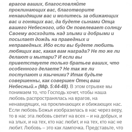
,
врагов ваших, благословляйте
о
/
проклинающих вас, благотворите
ц
ненавидящим вас и молитесь за обижающих
е
5
вас и гонящих вас, да будете сынами Отца
н
вашего Небесного, ибо Он повелевает солнцу
и
Своему восходить над злыми и добрыми и
т
е
посылает дождь на праведных и
неправедных. Ибо если вы будете любить
любящих вас, какая вам награда? Не то же ли
делают и мытари? И если вы
приветствуете только братьев ваших, что
особенного делаете? Не так же ли
поступают и язычники? Итак будьте
совершенны, как совершен Отец ваш
Небесный.» (Мф. 5:44-48)
. В этом отрывке мы
понимаем то, что Господь хочет, чтобы наша
любовь распространялась на врагов, на
ненавидящих, на проклинающих и обижающих нас.
Если любовь Божья изобразилась в нас через веру,
то в нас эта любовь светит на всех – и на добрых, и
на злых, и на тех, кто нас любит, и на тех, кто нас не
любит. Любовь – это как лампочка. Представьте, что