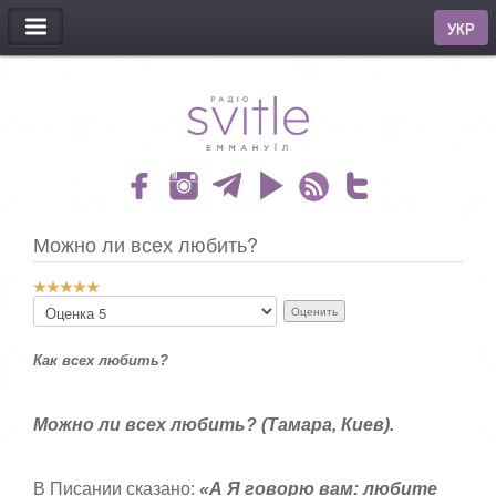
МЕНЮ
УКР
Можно ли всех любить?
Р
П
е
о
й
ж
т
Как всех любить?
а
и
л
н
у
г
й
Можно ли всех любить? (Тамара, Киев).
:
с
т
5
а
В Писании сказано:
«А Я говорю вам: любите