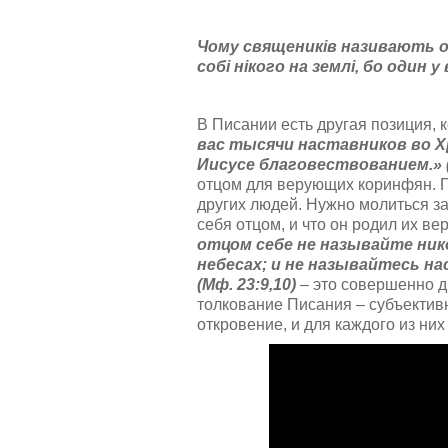
у
й
Чому священиків називають от
с
собі нікого на землі, бо один у
т
а
,
о
В Писании есть другая позиция, 
ц
вас тысячи наставников во Хр
е
Иисусе благовествованием.» (1
н
отцом для верующих коринфян. П
и
других людей. Нужно молиться за
т
себя отцом, и что он родил их ве
е
отцом себе не называйте нико
небесах; и не называйтесь на
(Мф. 23:9,10)
– это совершенно др
толкование Писания – субъективн
откровение, и для каждого из ни