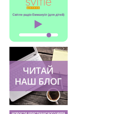
Світле радіо Еммануїл (для дітей)
НОВОСТИ ХРИСТИАНСКОГО МИРА