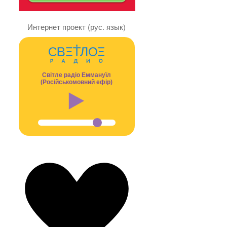
Интернет проект (рус. язык)
Світле радіо Еммануїл
(Російськомовний ефір)