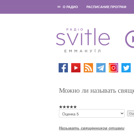
О РАДИО
РАСПИСАНИЕ ПРОГРАМ
Можно ли называть свящ
П
о
ж
а
Называть священников отцами
л