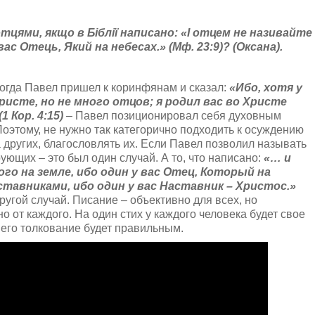
цями, якщо в Біблії написано: «І отцем не називайте
 вас Отець, Який на небесах.» (Мф. 23:9)? (Оксана).
когда Павел пришел к коринфянам и сказал:
«Ибо, хотя у
исте, но не много отцов; я родил вас во Христе
 Кор. 4:15)
– Павел позиционировал себя духовным
оэтому, не нужно так категорично подходить к осуждению
 других, благословлять их. Если Павел позволил называть
рующих – это был один случай. А то, что написано:
«… и
го на земле, ибо один у вас Отец, Который на
ставниками, ибо один у вас Наставник – Христос.»
угой случай. Писание – объективно для всех, но
о от каждого. На один стих у каждого человека будет свое
х его толкование будет правильным.