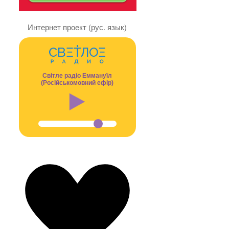
Интернет проект (рус. язык)
Світле радіо Еммануїл
(Російськомовний ефір)