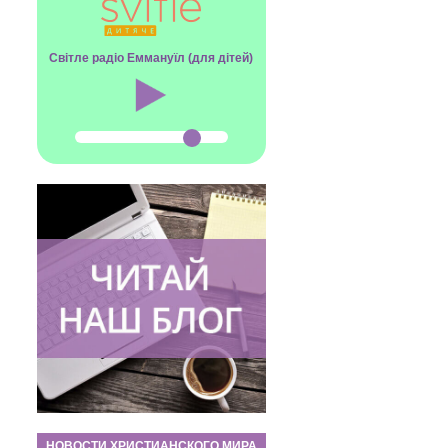
Світле радіо Еммануїл (для дітей)
НОВОСТИ ХРИСТИАНСКОГО МИРА