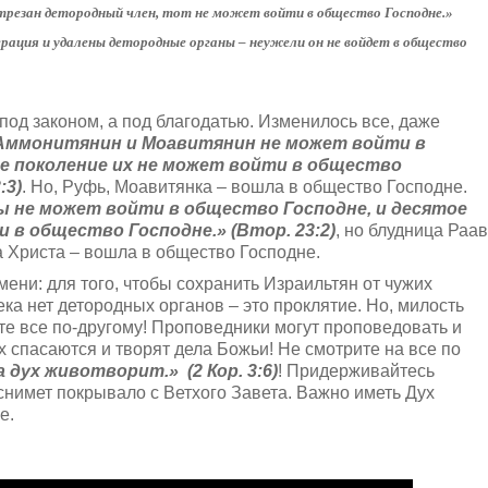
отрезан детородный член, тот не может войти в общество Господне.»
операция и удалены детородные органы – неужели он не войдет в общество
под законом, а под благодатью. Изменилось все, даже
Аммонитянин и Моавитянин не может войти в
е поколение их не может войти в общество
:3)
. Но, Руфь, Моавитянка – вошла в общество Господне.
 не может войти в общество Господне, и десятое
 в общество Господне.» (Втор. 23:2)
, но блудница Раав
а Христа – вошла в общество Господне.
ени: для того, чтобы сохранить Израильтян от чужих
ека нет детородных органов – это проклятие. Но, милость
те все по-другому! Проповедники могут проповедовать и
них спасаются и творят дела Божьи! Не смотрите на все по
 дух животворит.» (2 Кор. 3:6)
! Придерживайтесь
снимет покрывало с Ветхого Завета. Важно иметь Дух
е.