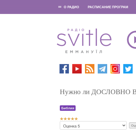
О РАДИО
РАСПИСАНИЕ ПРОГРАМ
Нужно ли ДОСЛОВНО
Библия
Р
П
е
о
й
ж