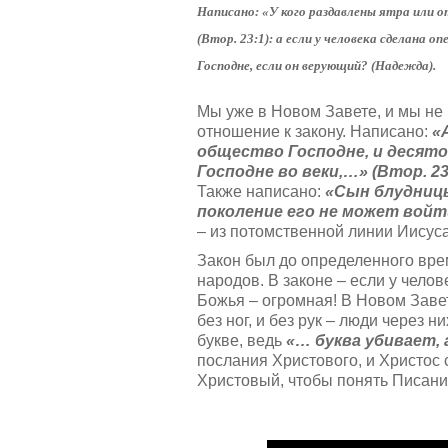
т
а
Написано: «У кого раздавлены ятра или 
и
л
н
(Втор. 23:1): а если у человека сделана 
у
г
й
Господне, если он верующий? (Надежда).
:
с
т
Мы уже в Новом Завете, и мы не 
5
а
отношение к закону. Написано:
«
,
общество Господне, и десято
о
/
Господне во веки,…» (Втор. 23
ц
Также написано:
«Сын блудницы
е
5
н
поколение его не может войти
и
– из потомственной линии Иисус
т
Закон был до определенного врем
е
народов. В законе – если у челов
Божья – огромная! В Новом Заве
без ног, и без рук – люди через 
букве, ведь
«… буква убивает, а
послания Христового, и Христос 
Христовый, чтобы понять Писани