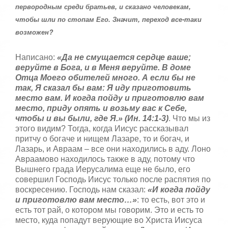
т
первородным среди братьев, и сказано человекам,
5
а
чтобы шли по стопам Его. Значит, переход все-таки
,
о
возможен?
/
ц
е
5
н
Написано:
«Да не смущается сердце ваше;
и
веруйте в Бога, и в Меня веруйте. В доме
т
Отца Моего обителей много. А если бы не
е
так, Я сказал бы вам: Я иду приготовить
место вам. И когда пойду и приготовлю вам
место, приду опять и возьму вас к Себе,
чтобы и вы были, где Я.» (Ин. 14:1-3)
. Что мы из
этого видим? Тогда, когда Иисус рассказывал
притчу о богаче и нищем Лазаре, то и богач, и
Лазарь, и Авраам – все они находились в аду. Лоно
Авраамово находилось также в аду, потому что
Вышнего града Иерусалима еще не было, его
совершил Господь Иисус только после распятия по
воскресению. Господь нам сказал:
«И когда пойду
и приготовлю вам место…»
: то есть, вот это и
есть тот рай, о котором мы говорим. Это и есть то
место, куда попадут верующие во Христа Иисуса