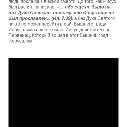
люди после физической смерти. До того, как Иисус
был распят, написано:
«… ибо еще не было на
них Духа Святаго, потому что Иисус еще не
был прославлен.» (Ин. 7:39)
, а без Духа Святого
никто не может перейти в рай! Вышнего града
Иерусалима еще не было. Иисус действительно –
Первенец, Который вошел в этот Вышний град
Иерусалим.