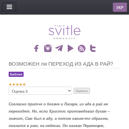
МЕНЮ
УКР
ВОЗМОЖЕН ли ПЕРЕХОД ИЗ АДА В РАЙ?
Библия
Р
П
е
о
й
ж
т
Согласно притче о богаче и Лазаре, из ада в рай не
а
и
л
переходят. Но, если Христос проповедовал духам –
н
у
значит, Сам был в аду, а потом каким-то образом,
г
й
:
с
оказался в раю, на небесах. Он назван Первенцем,