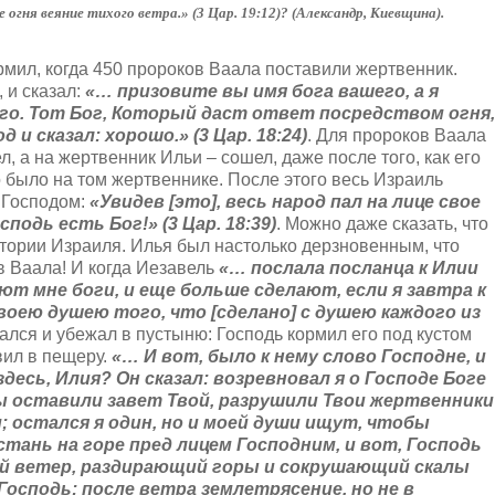
е огня веяние тихого ветра.» (3 Цар. 19:12)? (Александр, Киевщина).
рмил, когда 450 пророков Ваала поставили жертвенник.
 и сказал:
«… призовите вы имя бога вашего, а я
его. Тот Бог, Который даст ответ посредством огня,
 и сказал: хорошо.» (3 Цар. 18:24)
. Для пророков Ваала
ел, а на жертвенник Ильи – сошел, даже после того, как его
то было на том жертвеннике. После этого весь Израиль
а Господом:
«Увидев [это], весь народ пал на лице свое
сподь есть Бог!» (3 Цар. 18:39)
. Можно даже сказать, что
тории Израиля. Илья был настолько дерзновенным, что
в Ваала! И когда Иезавель
«… послала посланца к Илии
ют мне боги, и еще больше сделают, если я завтра к
воею душею того, что [сделано] с душею каждого из
гался и убежал в пустыню: Господь кормил его под кустом
вил в пещеру.
«… И вот, было к нему слово Господне, и
здесь, Илия? Он сказал: возревновал я о Господе Боге
ы оставили завет Твой, разрушили Твои жертвенники
; остался я один, но и моей души ищут, чтобы
 стань на горе пред лицем Господним, и вот, Господь
ый ветер, раздирающий горы и сокрушающий скалы
 Господь; после ветра землетрясение, но не в