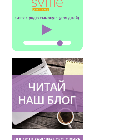
Світле радіо Еммануїл (для дітей)
НОВОСТИ ХРИСТИАНСКОГО МИРА