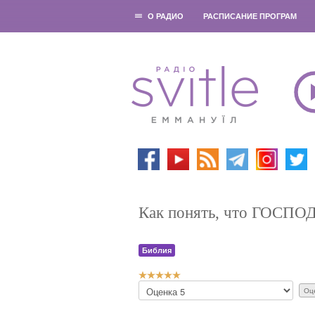
О РАДИО
РАСПИСАНИЕ ПРОГРАМ
Как понять, что ГОСПО
Библия
Р
П
е
о
й
ж