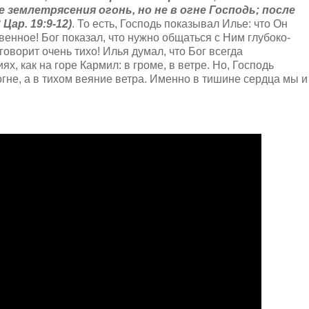
 землетрясения огонь, но не в огне Господь; после
Цар. 19:9-12)
. То есть, Господь показывал Илье: что Он
овенное! Бог показал, что нужно общаться с Ним глубоко-
 говорит очень тихо! Илья думал, что Бог всегда
ях, как на горе Кармил: в громе, в ветре. Но, Господь
в огне, а в тихом веяние ветра. Именно в тишине сердца мы и