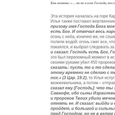
т
а
Как понять: «… но не в огне Господь; посл
и
л
н
у
г
Эта история началась на горе Ка
й
:
Илья также поставил жертвенник,
с
т
призову имя Господа Бога мо
5
а
есть Бог. И отвечал весь народ
,
огонь с неба, конечно же, не сош
о
/
полили водой: огонь сжег все, ч
ц
покаялся, и выбрал следовать з
е
5
и сказал: Господь есть Бог, Го
н
это был переломный момент в ис
и
своими руками убил 450 пророко
т
сказать: пусть то и то сдела
е
этому времени не сделаю с т
них.» (3 Цар. 19:2)
, то Илья испу
можжевельника, а потом – отпра
сказал ему [Господь]: что ты 
Саваофе, ибо сыны Израилев
и пророков Твоих убили мечом
отнять ее. И сказал: выйди и
пройдет, и большой и сильн
пред Господом, но не в ветре