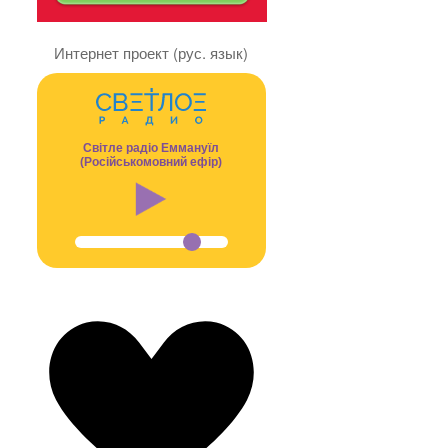
Интернет проект (рус. язык)
Світле радіо Еммануїл
(Російськомовний ефір)