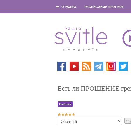
О РАДИО
РАСПИСАНИЕ ПРОГРАМ
Есть ли ПРОЩЕНИЕ гр
Библия
Р
П
е
о
й
ж