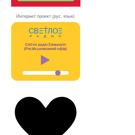
Интернет проект (рус. язык)
Світле радіо Еммануїл
(Російськомовний ефір)