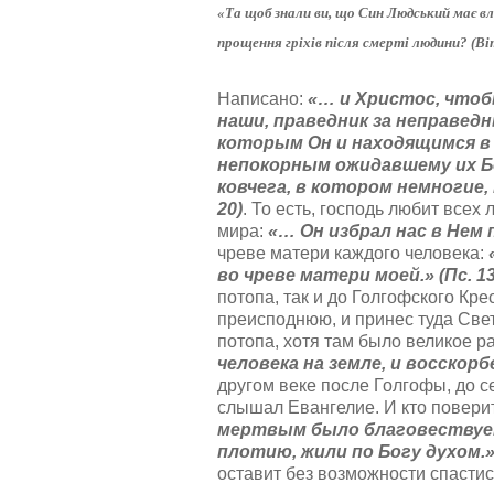
т
а
«Та щоб знали ви, що Син Людський має вла
и
л
н
прощення гріхів після смерті людини? (Ві
у
г
й
:
с
Написано:
«… и Христос, чтоб
т
наши, праведник за неправедн
5
а
которым Он и находящимся в 
,
непокорным ожидавшему их Б
о
/
ковчега, в котором немногие, 
ц
20)
. То есть, господь любит все
е
5
мира:
«… Он избрал нас в Нем п
н
и
чреве матери каждого человека:
т
во чреве матери моей.» (Пс. 13
е
потопа, так и до Голгофского Кре
преисподнюю, и принес туда Све
потопа, хотя там было великое 
человека на земле, и восскорб
другом веке после Голгофы, до се
слышал Евангелие. И кто поверит
мертвым было благовествуем
плотию, жили по Богу духом.
оставит без возможности спастис