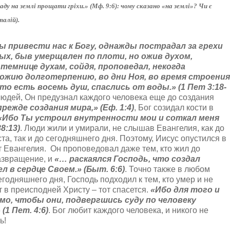
ду на землі прощати гріхи.» (Мф. 9:6): чому сказано «на землі»? Чи є
талій).
ы привести нас к Богу, однажды пострадал за грехи
ых, быв умерщвлен по плоти, но ожив духом,
темнице духам, сойдя, проповедал, некогда
ожию долготерпению, во дни Ноя, во время строения
то есть восемь душ, спаслись от воды.» (1 Пет 3:18-
х людей, Он предузнал каждого человека еще до создания
режде создания мира,» (Еф. 1:4)
, Бог созидал кости в
«Ибо Ты устроил внутренности мои и соткал меня
8:13)
. Люди жили и умирали, не слышав Евангелия, как до
ста, так и до сегодняшнего дня. Поэтому, Иисус опустился в
т Евангелия. Он проповедовал даже тем, кто жил до
развращение, и
«… раскаялся Господь, что создал
ел в сердце Своем.» (Быт. 6:6)
. Точно также в любом
годняшнего дня, Господь подходил к тем, кто умер и не
 в преисподней Христу – тот спасется.
«Ибо для того и
о, чтобы они, подвергшись суду по человеку
»
(1
Пет. 4:6)
. Бог любит каждого человека, и никого не
ь!