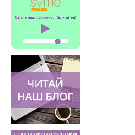
Світле радіо Еммануїл (для дітей)
НОВОСТИ ХРИСТИАНСКОГО МИРА