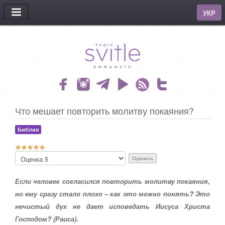
МЕНЮ
УКР
Что мешает повторить молитву покаяния?
Библия
Р
П
е
о
й
ж
т
Если человек согласился повторить молитву покаяния,
а
и
л
но ему сразу стало плохо – как это можно понять? Это
н
у
нечистый дух не дает исповедать Иисуса Христа
г
й
:
с
Господом? (Раиса).