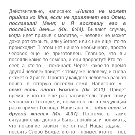
т
5
а
Действительно, написано:
«Никто не может
,
придти ко Мне, если не привлечет его Отец,
о
/
ц
пославший Меня; и Я воскрешу его в
е
последний день.» (Ин. 6:44)
. Бывают случаи,
5
н
когда идет призыв к молитве, – человек не может
и
даже рот открыть, или убегает, или с ним еще что-то
т
происходит. В этом нет ничего необычного, просто
е
человек еще не приготовлен. Главное, что вы
посеяли какие-то семена, и они прорастут! Кто-то –
сеет, а кто-то – пожинает. Через какое-то время
другой человек придет к этому же человеку, и снова
скажет о Христе. Просто у каждого человека разная
почва, в которую посеяли семя! Написано:
«…
семя есть слово Божие;» (Лк. 8:11)
. Придет
время, и кто-то еще раз засвидетельствует этому
человеку о Господе, и, возможно, он в следующий
раз и примет Господа. Написано:
«… один сеет, а
другой жнет.» (Ин. 4:37)
. Поэтому, в таких
ситуациях мы должны быть спокойны, и понимать,
что покаяние зависит не от нас! Наша задача –
посеять Слово Божье: кто-то – примет, кто-то – нет.