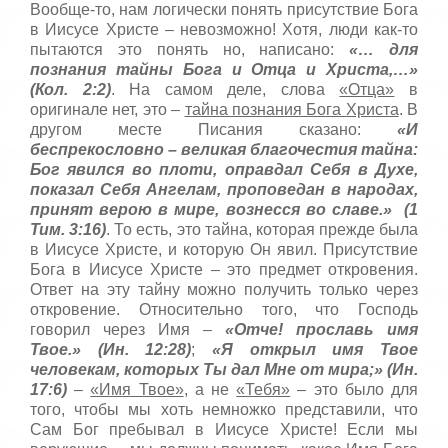
:
с
Вообще-то, нам логически понять присутствие Бога
т
в Иисусе Христе – невозможно! Хотя, люди как-то
5
а
пытаются это понять но, написано:
«… для
,
познания тайны Бога и Отца и Христа,…»
о
/
(Кол. 2:2)
. На самом деле, слова
«Отца»
в
ц
оригинале нет, это –
тайна познания Бога Христа
. В
е
5
другом месте Писания сказано:
«И
н
беспрекословно – великая благочестия тайна:
и
Бог явился во плоти, оправдал Себя в Духе,
т
е
показал Себя Ангелам, проповедан в народах,
принят верою в мире, вознесся во славе.» (1
Тим. 3:16)
. То есть, это тайна, которая прежде была
в Иисусе Христе, и которую Он явил. Присутствие
Бога в Иисусе Христе – это предмет откровения.
Ответ на эту тайну можно получить только через
откровение. Относительно того, что Господь
говорил через Имя –
«Отче! прославь имя
Твое.» (Ин. 12:28)
;
«Я открыл имя Твое
человекам, которых Ты дал Мне от мира;» (Ин.
17:6)
–
«Имя Твое»
, а не
«Тебя»
– это было для
того, чтобы мы хоть немножко представили, что
Сам Бог пребывал в Иисусе Христе! Если мы