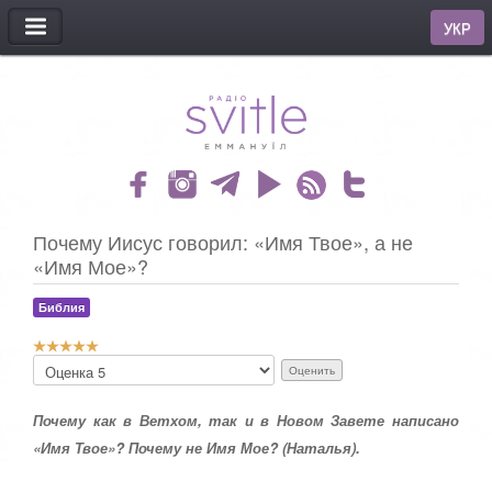
МЕНЮ
УКР
Почему Иисус говорил: «Имя Твое», а не
«Имя Мое»?
Библия
Р
П
е
о
й
ж
т
Почему как в Ветхом, так и в Новом Завете написано
а
и
л
«Имя Твое»? Почему не Имя Мое? (Наталья).
н
у
г
й