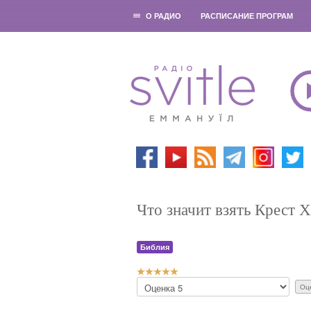
О РАДИО
РАСПИСАНИЕ ПРОГРАМ
Что значит взять Крест 
Библия
Р
П
е
о
й
ж