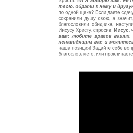
Христа:
«А Я говорю вам: не 
твою, обрати к нему и другую
по одной щеке? Если даете сдачу
сохранили душу свою, а значит
благословили обидчика, наступ
Иисусу Христу, спросив:
Иисус, 
вам: любите врагов ваших,
ненавидящим вас и молитесь
наша позиция! Задайте себе вопр
благословляете, или проклинаете