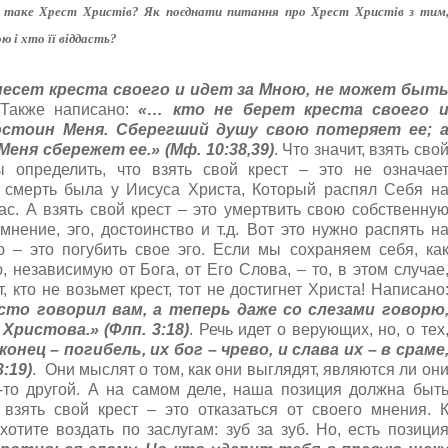
 таке Хрест Христів? Як поєднати питання про Хрест Христів з тим
 і хто її віддасть?
несет креста своего и идет за Мною, не может быт
 Также написано:
«… кто не берет креста своего 
остоин Меня. Сберегший душу свою потеряет ее; 
ня сбережет ее.» (Мф. 10:38,39)
. Что значит, взять сво
 определить, что взять свой крест – это не означае
 смерть была у Иисуса Христа, Который распял Себя н
нас. А взять свой крест – это умертвить свою собственну
мнение, эго, достоинство и т.д. Вот это нужно распять н
ю – это погубить свое эго. Если мы сохраняем себя, ка
 независимую от Бога, от Его Слова, – то, в этом случае
, кто не возьмет крест, тот не достигнет Христа! Написано
сто говорил вам, а теперь даже со слезами говорю
Христова.» (Флп. 3:18)
. Речь идет о верующих, но, о тех
конец – погибель, их бог – чрево, и слава их – в сраме
:19)
. Они мыслят о том, как они выглядят, являются ли он
-то другой. А на самом деле, наша позиция должна быт
 взять свой крест – это отказаться от своего мнения. 
хотите воздать по заслугам: зуб за зуб. Но, есть позици