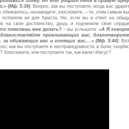
противься злому. Но кто ударит тебя в правую щек
;» (Мф. 5:39)
. Вопрос, как вы поступаете, когда вас ударя
, обижаетесь, ненавидите, злословите, – то, этим самым в
, потеряли ее для Христа. Но, если вы в ответ на обид
ив на свое достоинство, душу, и подчинили свое сердц
что повелишь мне делать?
– вы услышите:
«А Я говор
 благословляйте проклинающих вас, благотворит
 за обижающих вас и гонящих вас,…» (Мф. 5:44)
. Во
ос: как вы поступаете в несправедливости, в боли, скорби
? Злословите, или поступаете так, как велит Иисус?