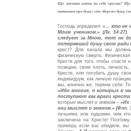
т
а
Що значить взяти на себе хреста? Що
и
л
н
питанням про душу: хто збереже душу свою
у
г
й
:
с
Господь определил:
«… кто не 
т
Моим учеником.» (Лк. 14:27)
.
5
а
следует за Мною, тот не д
,
потерявший душу свою ради Ме
о
/
крест? Для начала мы должны
ц
физическую смерть. Физическая
е
5
Кресте для того, чтобы спасти 
н
и
позицию, свою плоть, личность, 
т
Кресте, или погубить душу сво
е
индивидуум, как личную позицию,
мы, конечно же, теряем себя. Тот
«Ибо многие, о которых я ча
поступают как враги креста 
которые мыслят о земном –
«Их 
они мыслят о земном.» (Флп. 3
лучшими, или худшими, чем кто
заключена на Христе! Поэтому,
примеру, если вас обидели, вы 