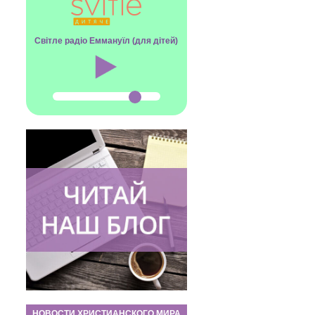
Світле радіо Еммануїл (для дітей)
НОВОСТИ ХРИСТИАНСКОГО МИРА