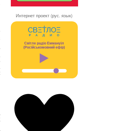
,
Интернет проект (рус. язык)
ь
и
а
й
Світле радіо Еммануїл
(Російськомовний ефір)
т
а
ю
а
к
,
:
,
,
,
и
ь
К
я