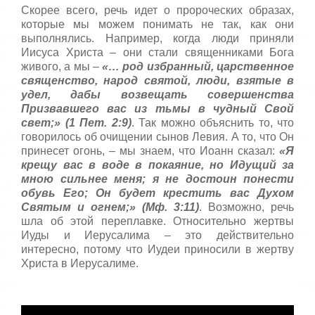
Скорее всего, речь идет о пророческих образах,
которые мы можем понимать не так, как они
выполнялись. Например, когда люди приняли
Иисуса Христа – они стали священниками Бога
живого, а мы –
«… род избранный, царственное
священство, народ святой, люди, взятые в
удел, дабы возвещать совершенства
Призвавшего вас из тьмы в чудный Свой
свет;» (1 Пет. 2:9)
. Так можно объяснить то, что
говорилось об очищении сынов Левия. А то, что Он
принесет огонь, – мы знаем, что Иоанн сказал:
«Я
крещу вас в воде в покаяние, но Идущий за
мною сильнее меня; я не достоин понести
обувь Его; Он будет крестить вас Духом
Святым и огнем;» (Мф. 3:11)
. Возможно, речь
шла об этой переплавке. Относительно жертвы
Иуды и Иерусалима – это действительно
интересно, потому что Иудеи приносили в жертву
Христа в Иерусалиме.