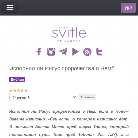
МЕНЮ
УКР
Исполнил ли Иисус пророчества о Нем?
Библия
Р
П
е
о
й
ж
т
Исполнил ли Иисус пророчества о Нем, если в Новом
а
и
л
Завете написано: «Сей есть, о котором написано: вот,
н
у
Я посылаю Ангела Моего пред лицем Твоим, который
г
й
:
с
приготовит путь Твой пред Тобою.» (Лк. 7:27), а в