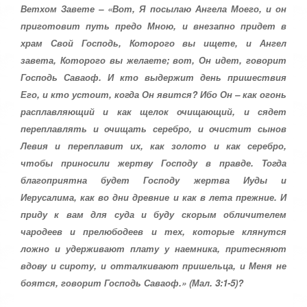
т
Ветхом Завете – «Вот, Я посылаю Ангела Моего, и он
5
а
приготовит путь предо Мною, и внезапно придет в
,
о
храм Свой Господь, Которого вы ищете, и Ангел
/
ц
завета, Которого вы желаете; вот, Он идет, говорит
е
5
Господь Саваоф. И кто выдержит день пришествия
н
и
Его, и кто устоит, когда Он явится? Ибо Он – как огонь
т
расплавляющий и как щелок очищающий, и сядет
е
переплавлять и очищать серебро, и очистит сынов
Левия и переплавит их, как золото и как серебро,
чтобы приносили жертву Господу в правде. Тогда
благоприятна будет Господу жертва Иуды и
Иерусалима, как во дни древние и как в лета прежние. И
приду к вам для суда и буду скорым обличителем
чародеев и прелюбодеев и тех, которые клянутся
ложно и удерживают плату у наемника, притесняют
вдову и сироту, и отталкивают пришельца, и Меня не
боятся, говорит Господь Саваоф.» (Мал. 3:1-5)?