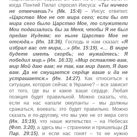
когда Понтий Пилат спросил Иисуса:
«Ты ничего
не отвечаешь?» (Мк. 15:4)
– Иисус ответил:
«Царство Мое не от мира сего; если бы от
мира сего было Царство Мое, то служители
Мои подвизались бы за Меня, чтобы Я не был
предан Иудеям; но ныне Царство Мое не
отсюда.» (Ин. 18:36)
. Господь и нам сказал:
«Я
избрал вас от мира,…» (Ин. 15:19)
,
«… В мире
будете иметь скорбь; но мужайтесь: Я
победил мир.» (Ин. 16:33)
,
«Мир оставляю вам,
мир Мой даю вам; не так, как мир дает, Я даю
вам. Да не смущается сердце ваше и да не
устрашается.» (Ин. 14:27)
. Как относиться к
ситуации, которая сейчас в Украине? – все зависит
от того, где вы и какое ваше сердце. Любая
позиция будет правильной. Можно сказать, что,
если на нас напали оккупанты – мы должны
сражаться, воевать: это будет правильно. Можно
сказать и по-другому, что мы уже не от мира сего
(Ин. 15:19)
, что наше жительство – на Небесах
(Флп. 3:20)
, а здесь мы – странники и пришельцы
(1
Пар. 29:15)
, и если нас гонят – то не нужно