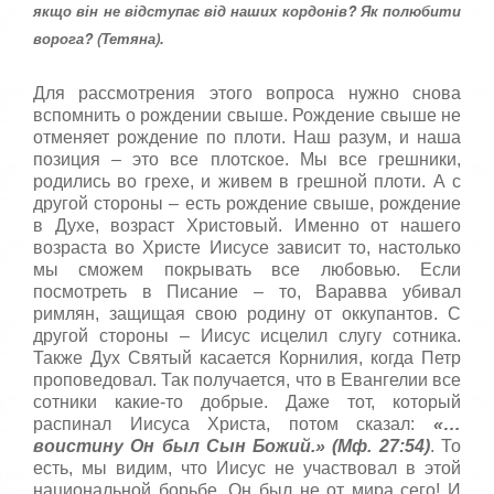
:
с
якщо він не відступає від наших кордонів? Як полюбити
т
ворога? (Тетяна).
5
а
,
о
/
Для рассмотрения этого вопроса нужно снова
ц
вспомнить о рождении свыше. Рождение свыше не
е
5
отменяет рождение по плоти. Наш разум, и наша
н
позиция – это все плотское. Мы все грешники,
и
родились во грехе, и живем в грешной плоти. А с
т
другой стороны – есть рождение свыше, рождение
е
в Духе, возраст Христовый. Именно от нашего
возраста во Христе Иисусе зависит то, настолько
мы сможем покрывать все любовью. Если
посмотреть в Писание – то, Варавва убивал
римлян, защищая свою родину от оккупантов. С
другой стороны – Иисус исцелил слугу сотника.
Также Дух Святый касается Корнилия, когда Петр
проповедовал. Так получается, что в Евангелии все
сотники какие-то добрые. Даже тот, который
распинал Иисуса Христа, потом сказал:
«…
воистину Он был Сын Божий.» (Мф. 27:54)
. То
есть, мы видим, что Иисус не участвовал в этой
национальной борьбе, Он был не от мира сего! И