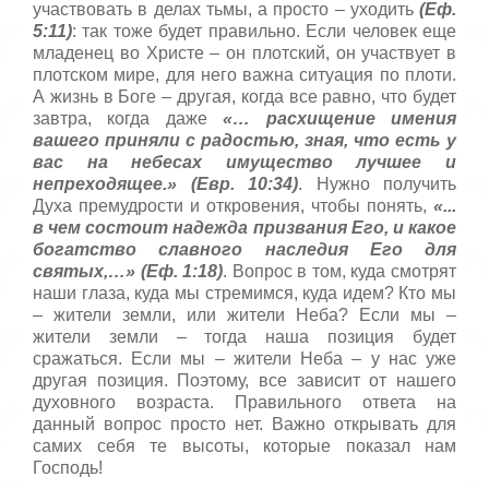
участвовать в делах тьмы, а просто – уходить
(Еф.
5:11)
: так тоже будет правильно. Если человек еще
младенец во Христе – он плотский, он участвует в
плотском мире, для него важна ситуация по плоти.
А жизнь в Боге – другая, когда все равно, что будет
завтра, когда даже
«… расхищение имения
вашего приняли с радостью, зная, что есть у
вас на небесах имущество лучшее и
непреходящее.» (Евр. 10:34)
. Нужно получить
Духа премудрости и откровения, чтобы понять,
«...
в чем состоит надежда призвания Его, и какое
богатство славного наследия Его для
святых,…» (Еф. 1:18)
. Вопрос в том, куда смотрят
наши глаза, куда мы стремимся, куда идем? Кто мы
– жители земли, или жители Неба? Если мы –
жители земли – тогда наша позиция будет
сражаться. Если мы – жители Неба – у нас уже
другая позиция. Поэтому, все зависит от нашего
духовного возраста. Правильного ответа на
данный вопрос просто нет. Важно открывать для
самих себя те высоты, которые показал нам
Господь!