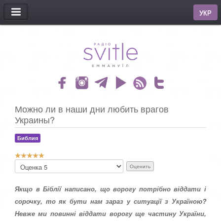
МЕНЮ
УКР
Можно ли в наши дни любить врагов
Украины?
Библия
Р
П
е
о
й
ж
т
Якщо в Біблії написано, що ворогу потрібно віддати і
а
и
л
сорочку, то як бути нам зараз у ситуації з Україною?
н
у
Невже ми повинні віддати ворогу ще частину України,
г
й