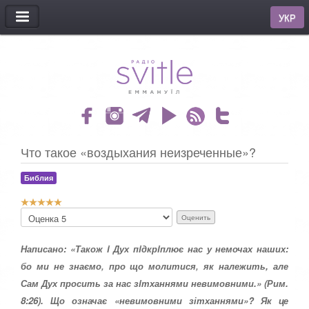
МЕНЮ
УКР
Что такое «воздыхания неизреченные»?
Библия
Р
П
е
о
й
ж
т
Написано: «Також i Дух пiдкрiплює нас у немочах наших:
а
и
л
бо ми не знаємо‚ про що молитися‚ як належить, але
н
у
Сам Дух просить за нас зiт­ханнями невимовними.» (Рим.
г
й
:
с
8:26). Що означає «невимовними зітханнями»? Як це