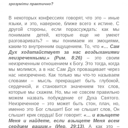
т
зрозуміти практично?
5
а
,
о
/
В некоторых конфессиях говорят, что это – иные
ц
языки, и это, наверное, ближе всего к истине. С
е
5
другой стороны, если порассуждать: как мы
н
понимаем детей, которые еще не умеют
и
разговаривать? – мы понимаем их эмоциями,
т
каким-то внутренним ощущением. То, что
«… Сам
е
Дух ходатайствует за нас воздыханиями
неизреченными.» (Рим. 8:26)
– это своим
неизреченным отношением к Богу. Это тогда, когда
мы молимся, а в нас Сам Дух проващивает через
нас неизреченно. Как только мы что-то называем
словами – мысль прекращает быть глубокой,
сердечной, и становится значением тех слов,
которые мы скажем. Но, мы не совсем правильно
можем назвать побуждение от Духа Святого.
Неизреченное – это может быть стон, плач, но,
именно это Бог слышит! Бог не слышит слов, Он
слышит крик сердца! Бог говорит:
«… и взыщете
Меня и найдете, если взыщете Меня всем
сердцем вашим.» (Иер. 29:13)
. А как это –