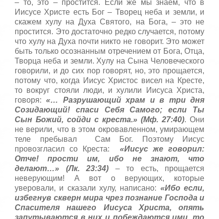
– то, это – простится. Если же мы знаем, что в
Иисусе Христе есть Бог – Творец неба и земли, и
скажем хулу на Духа Святого, на Бога, – это не
простится. Это достаточно редко случается, потому
что хулу на Духа почти никто не говорит. Это может
быть только осознанным отречением от Бога, Отца,
Творца неба и земли. Хулу на Сына Человеческого
говорили, и до сих пор говорят, но, это прощается,
потому что, когда Иисус Христос висел на Кресте,
то вокруг стояли люди, и хулили Иисуса Христа,
говоря:
«… Разрушающий храм и в три дня
Созидающий! спаси Себя Самого; если Ты
Сын Божий, сойди с креста.» (Мф. 27:40)
. Они
не верили, что в этом окровавленном, умирающем
теле пребывал Сам Бог. Поэтому Иисус
провозгласил со Креста:
«Иисус же говорил:
Отче! прости им, ибо не знают, что
делают…» (Лк. 23:34)
– то есть, прощается
неверующим! А вот о верующих, которые
уверовали, и сказали хулу, написано:
«Ибо если,
избегнув скверн мира чрез познание Господа и
Спасителя нашего Иисуса Христа, опять
запутываются в них и побеждаются ими, то