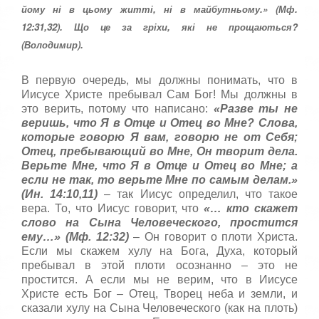
т
йому ні в цьому житті, ні в майбутньому.» (Мф.
5
а
12:31,32). Що це за гріхи, які не прощаються?
,
о
(Володимир).
/
ц
е
5
н
В первую очередь, мы должны понимать, что в
и
Иисусе Христе пребывал Сам Бог! Мы должны в
т
это верить, потому что написано:
«Разве ты не
е
веришь, что Я в Отце и Отец во Мне? Слова,
которые говорю Я вам, говорю не от Себя;
Отец, пребывающий во Мне, Он творит дела.
Верьте Мне, что Я в Отце и Отец во Мне; а
если не так, то верьте Мне по самым делам.»
(Ин. 14:10,11)
– так Иисус определил, что такое
вера. То, что Иисус говорит, что
«… кто скажет
слово на Сына Человеческого, простится
ему…» (Мф. 12:32)
– Он говорит о плоти Христа.
Если мы скажем хулу на Бога, Духа, который
пребывал в этой плоти осознанно – это не
простится. А если мы не верим, что в Иисусе
Христе есть Бог – Отец, Творец неба и земли, и
сказали хулу на Сына Человеческого (как на плоть)