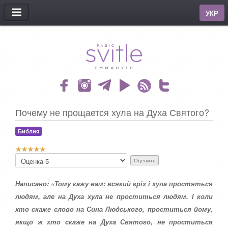
МЕНЮ
УКР
Почему не прощается хула на Духа Святого?
Библия
Р
П
е
о
й
ж
т
Написано: «Тому кажу вам: всякий гріх і хула простяться
а
и
л
людям, але на Духа хула не проститься людям. І коли
н
у
хто скаже слово на Сина Людського, проститься йому,
г
й
:
с
якщо ж хто скаже на Духа Святого, не проститься