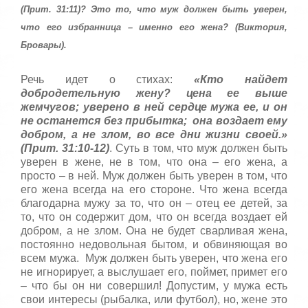
:
с
(Прит. 31:11)? Это то, что муж должен быть уверен,
т
что его избранница – именно его жена? (Виктория,
5
а
,
Бровары).
о
/
ц
Речь идет о стихах:
«Кто найдет
е
5
н
добродетельную жену? цена ее выше
и
жемчугов; уверено в ней сердце мужа ее, и он
т
не останется без прибытка; она воздает ему
е
добром, а не злом, во все дни жизни своей.»
(Прит. 31:10-12)
. Суть в том, что муж должен быть
уверен в жене, не в том, что она – его жена, а
просто – в ней. Муж должен быть уверен в том, что
его жена всегда на его стороне. Что жена всегда
благодарна мужу за то, что он – отец ее детей, за
то, что он содержит дом, что он всегда воздает ей
добром, а не злом. Она не будет сварливая жена,
постоянно недовольная бытом, и обвиняющая во
всем мужа. Муж должен быть уверен, что жена его
не игнорирует, а выслушает его, поймет, примет его
– что бы он ни совершил! Допустим, у мужа есть
свои интересы (рыбалка, или футбол), но, жене это