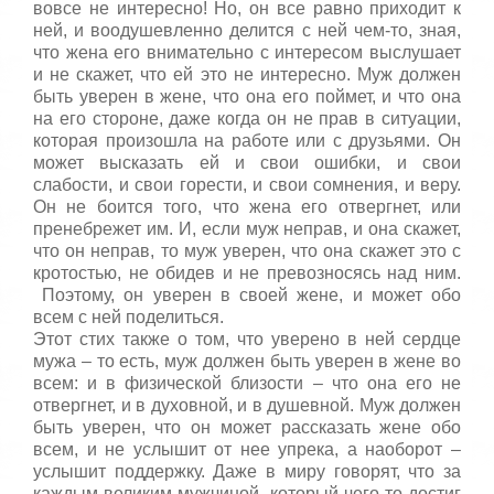
вовсе не интересно! Но, он все равно приходит к
ней, и воодушевленно делится с ней чем-то, зная,
что жена его внимательно с интересом выслушает
и не скажет, что ей это не интересно. Муж должен
быть уверен в жене, что она его поймет, и что она
на его стороне, даже когда он не прав в ситуации,
которая произошла на работе или с друзьями. Он
может высказать ей и свои ошибки, и свои
слабости, и свои горести, и свои сомнения, и веру.
Он не боится того, что жена его отвергнет, или
пренебрежет им. И, если муж неправ, и она скажет,
что он неправ, то муж уверен, что она скажет это с
кротостью, не обидев и не превозносясь над ним.
Поэтому, он уверен в своей жене, и может обо
всем с ней поделиться.
Этот стих также о том, что уверено в ней сердце
мужа – то есть, муж должен быть уверен в жене во
всем: и в физической близости – что она его не
отвергнет, и в духовной, и в душевной. Муж должен
быть уверен, что он может рассказать жене обо
всем, и не услышит от нее упрека, а наоборот –
услышит поддержку. Даже в миру говорят, что за
каждым великим мужчиной, который чего-то достиг