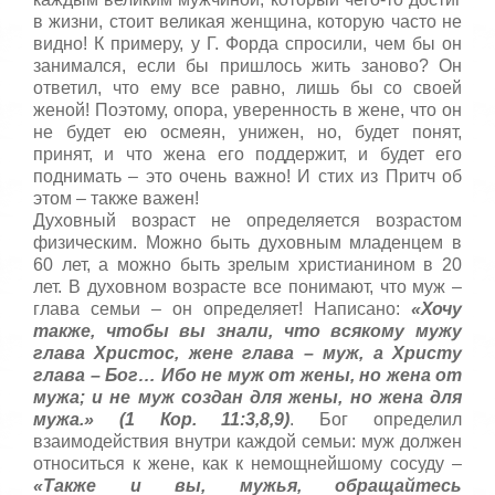
в жизни, стоит великая женщина, которую часто не
видно! К примеру, у Г. Форда спросили, чем бы он
занимался, если бы пришлось жить заново? Он
ответил, что ему все равно, лишь бы со своей
женой! Поэтому, опора, уверенность в жене, что он
не будет ею осмеян, унижен, но, будет понят,
принят, и что жена его поддержит, и будет его
поднимать – это очень важно! И стих из Притч об
этом – также важен!
Духовный возраст не определяется возрастом
физическим. Можно быть духовным младенцем в
60 лет, а можно быть зрелым христианином в 20
лет. В духовном возрасте все понимают, что муж –
глава семьи – он определяет! Написано:
«Хочу
также, чтобы вы знали, что всякому мужу
глава Христос, жене глава – муж, а Христу
глава – Бог… Ибо не муж от жены, но жена от
мужа; и не муж создан для жены, но жена для
мужа.» (1 Кор. 11:3,8,9)
. Бог определил
взаимодействия внутри каждой семьи: муж должен
относиться к жене, как к немощнейшому сосуду –
«Также и вы, мужья, обращайтесь