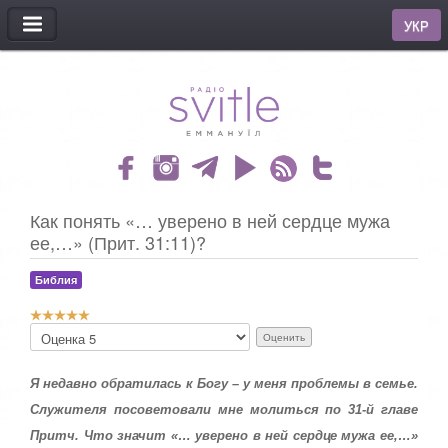
МЕНЮ
УКР
Как понять «… уверено в ней сердце мужа
ее,…» (Прит. 31:11)?
Библия
Р
П
е
о
й
ж
т
а
Я недавно обратилась к Богу – у меня проблемы в семье.
и
л
Служителя посоветовали мне молиться по 31-й главе
н
у
г
Притч. Что значит «… уверено в ней сердце мужа ее,…»
й