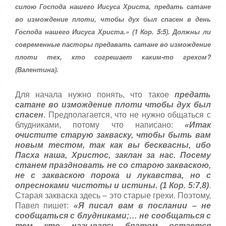
т
силою Господа нашего Иисуса Христа, предать сатане
5
а
во измождение плоти, чтобы дух был спасен в день
,
о
Господа нашего Иисуса Христа.» (1 Кор. 5:5). Должны ли
/
ц
современные пасторы предавать сатане во измождение
е
5
плоти тех, кто согрешает каким-то грехом?
н
и
(Валентина).
т
е
Для начала нужно понять, что такое
предать
сатане во измождение плоти чтобы дух был
спасен
. Предполагается, что не нужно общаться с
блудниками, потому что написано:
«Итак
очистите старую закваску, чтобы быть вам
новым тестом, так как вы бесквасны, ибо
Пасха наша, Христос, заклан за нас. Посему
станем праздновать не со старою закваскою,
не с закваскою порока и лукавства, но с
опресноками чистоты и истины. (1 Кор. 5:7,8)
.
Старая закваска здесь – это старые грехи. Поэтому,
Павел пишет:
«Я писал вам в послании – не
сообщаться с блудниками;… не сообщаться с
тем, кто, называясь братом, остается