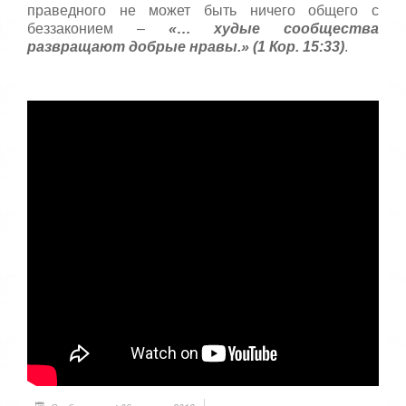
праведного не может быть ничего общего с
беззаконием –
«… худые сообщества
развращают добрые нравы.» (1 Кор. 15:33)
.