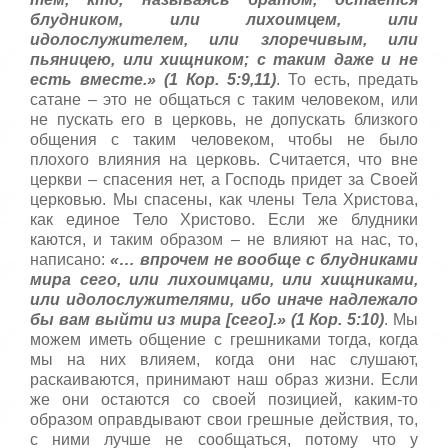
блудником, или лихоимцем, или
идолослужителем, или злоречивым, или
пьяницею, или хищником; с таким даже и не
есть вместе.» (1 Кор. 5:9,11)
. То есть, предать
сатане – это не общаться с таким человеком, или
не пускать его в церковь, не допускать близкого
общения с таким человеком, чтобы не было
плохого влияния на церковь. Считается, что вне
церкви – спасения нет, а Господь придет за Своей
церковью. Мы спасены, как члены Тела Христова,
как единое Тело Христово. Если же блудники
каются, и таким образом – не влияют на нас, то,
написано:
«… впрочем не вообще с блудниками
мира сего, или лихоимцами, или хищниками,
или идолослужителями, ибо иначе надлежало
бы вам выйти из мира [сего].» (1 Кор. 5:10)
. Мы
можем иметь общение с грешниками тогда, когда
мы на них влияем, когда они нас слушают,
раскаиваются, принимают наш образ жизни. Если
же они остаются со своей позицией, каким-то
образом оправдывают свои грешные действия, то,
с ними лучше не сообщаться, потому что у