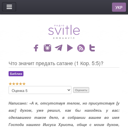
МЕНЮ
УКР
Что значит предать сатане (1 Кор. 5:5)?
Библия
Р
П
е
о
й
ж
т
Написано: «А я, отсутствуя телом, но присутствуя [у
а
и
л
вас] духом, уже решил, как бы находясь у вас:
н
у
сделавшего такое дело, в собрании вашем во имя
г
й
:
с
Господа нашего Иисуса Христа, обще с моим духом,