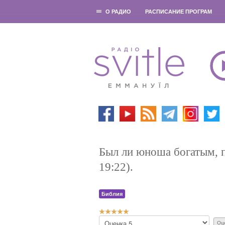
О РАДИО
РАСПИСАНИЕ ПРОГРАМ
Был ли юноша богатым, п
19:22).
Библия
Р
П
е