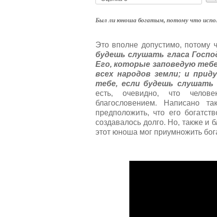
о
й
ж
т
а
Был ли юноша богатым, потому что исполн
и
л
н
у
г
Это вполне допустимо, потому ч
й
:
будешь слушать гласа Госпо
с
т
Его, которые заповедую теб
5
а
всех народов земли; и прид
,
тебе, если будешь слушать гл
о
/
есть, очевидно, что челов
ц
благословением. Написано т
е
5
предположить, что его богатст
н
создавалось долго. Но, также и 
и
этот юноша мог приумножить бога
т
е