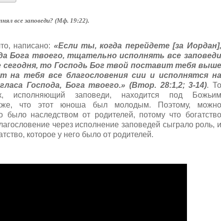
ял все заповеди? (Мф. 19:22).
то, написано:
«Если ты, когда перейдете [за Иордан]
да Бога твоего, тщательно исполнять все заповед
е сегодня, то Господь Бог твой поставит тебя выш
ут на тебя все благословения сии и исполнятся н
аса Господа, Бога твоего.» (Втор. 28:1,2; 3-14)
. Т
ек, исполняющий заповеди, находится под Божьи
акже, что этот юноша был молодым. Поэтому, можн
во было наследством от родителей, потому что богатств
благословение через исполнение заповедей сыграло роль, 
тство, которое у него было от родителей.