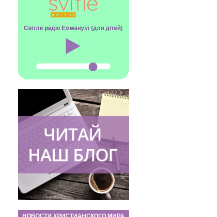
Світле радіо Еммануїл (для дітей)
НОВОСТИ ХРИСТИАНСКОГО МИРА