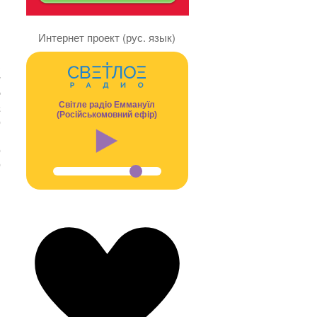
Интернет проект (рус. язык)
,
и
е
Світле радіо Еммануїл
а
(Російськомовний ефір)
о
м
о
о
и