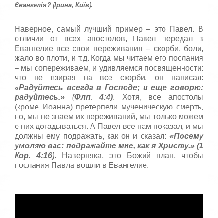
:
с
Євангелія? (Ірина, Київ).
т
5
а
Наверное, самый лучший пример – это Павел. В
,
отличии от всех апостолов, Павел передал в
о
/
ц
Евангелие все свои переживания – скорби, боли,
е
жало во плоти, и т.д. Когда мы читаем его послания
5
н
– мы сопереживаем, и удивляемся посвященности:
и
что не взирая на все скорби, он написал:
т
«Радуйтесь всегда в Господе; и еще говорю:
е
радуйтесь.» (Флп. 4:4)
. Хотя, все апостолы
(кроме Иоанна) претерпели мученическую смерть,
но, мы не знаем их переживаний, мы только можем
о них догадываться. А Павел все нам показал, и мы
должны ему подражать, как он и сказал:
«Посему
умоляю вас: подражайте мне, как я Христу.» (1
Кор. 4:16)
. Наверняка, это Божий план, чтобы
послания Павла вошли в Евангелие.