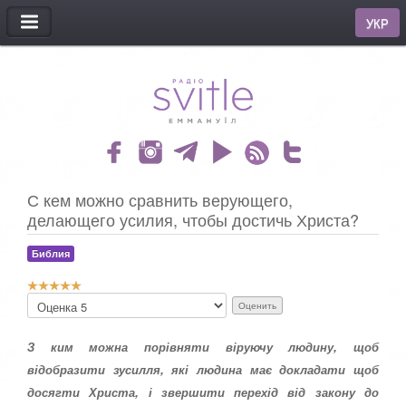
МЕНЮ
УКР
С кем можно сравнить верующего,
делающего усилия, чтобы достичь Христа?
Библия
Р
П
е
о
й
ж
т
З ким можна порівняти віруючу людину, щоб
а
и
л
відобразити зусилля, які людина має докладати щоб
н
у
досягти Христа, і звершити перехід від закону до
г
й