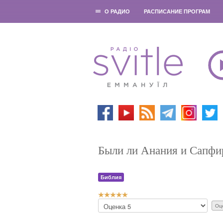
О РАДИО
РАСПИСАНИЕ ПРОГРАМ
Были ли Анания и Сапф
Библия
Р
П
е
о
й
ж