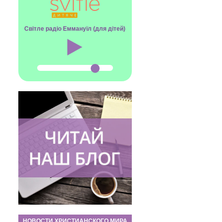
Світле радіо Еммануїл (для дітей)
НОВОСТИ ХРИСТИАНСКОГО МИРА