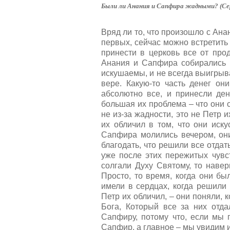
т
а
Были ли Анания и Сапфира жадными? (Сер
и
л
н
у
г
Вряд ли то, что произошло с Ан
й
:
первых, сейчас можно встретить
с
т
принести в церковь все от прод
5
а
Анания и Сапфира собирались в
,
искушаемы, и не всегда выигрыва
о
/
вере. Какую-то часть денег он
ц
абсолютно все, и принесли ден
е
5
большая их проблема – что они с
н
не из-за жадности, это не Петр 
и
их обличил в том, что они иску
т
Сапфира молились вечером, они
е
благодать, что решили все отдат
уже после этих пережитых чувст
солгали Духу Святому, то навер
Просто, то время, когда они бы
имели в сердцах, когда решили 
Петр их обличил, – они поняли, 
Бога, Который все за них отд
Сапфиру, потому что, если мы 
Сапфир, а главное – мы увидим и