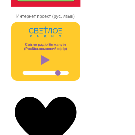
Интернет проект (рус. язык)
-
ы
к
и
в
Світле радіо Еммануїл
и
(Російськомовний ефір)
я
ь
р
и
о
,
и
!
и
а
о
и
и
»