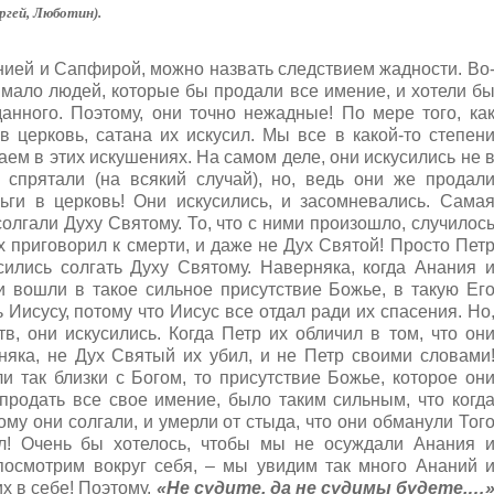
гей, Люботин).
анией и Сапфирой, можно назвать следствием жадности. Во
 мало людей, которые бы продали все имение, и хотели б
анного. Поэтому, они точно нежадные! По мере того, ка
 церковь, сатана их искусил. Мы все в какой-то степен
ем в этих искушениях. На самом деле, они искусились не 
и спрятали (на всякий случай), но, ведь они же продал
ьги в церковь! Они искусились, и засомневались. Сама
олгали Духу Святому. То, что с ними произошло, случилос
их приговорил к смерти, и даже не Дух Святой! Просто Пет
сились солгать Духу Святому. Наверняка, когда Анания 
 вошли в такое сильное присутствие Божье, в такую Ег
ь Иисусу, потому что Иисус все отдал ради их спасения. Но
в, они искусились. Когда Петр их обличил в том, что он
няка, не Дух Святый их убил, и не Петр своими словами
ли так близки с Богом, то присутствие Божье, которое он
продать все свое имение, было таким сильным, что когд
кому они солгали, и умерли от стыда, что они обманули Тог
ал! Очень бы хотелось, чтобы мы не осуждали Анания 
посмотрим вокруг себя, – мы увидим так много Ананий 
х в себе! Поэтому,
«Не судите, да не судимы будете,…