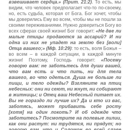
взвешивает сердца.» (Прит. 21:2)
. То есть, мы
видим, что человек предполагает что-то по-своему,
но, есть судьба, которая от Бога. Бог хочет, чтобы
мы доверились Ему во всем, чтобы мы не пошли за
своими переживаниями. Нужно довериться Богу во
всех сферах своей жизни! Бог говорит:
«Не две ли
малые птицы продаются за ассарий? И ни
одна из них не упадет на землю без [воли]
Отца вашего;» (Мф. 10:29)
: то есть, воля Божья –
во всем – в каждой ситуации, в каждой минуте
жизни! Поэтому, Господь говорит:
«Посему
говорю вам: не заботьтесь для души вашей,
что вам есть и что пить, ни для тела
вашего, во что одеться. Душа не больше ли
пищи, и тело одежды? Взгляните на птиц
небесных: они ни сеют, ни жнут, ни собирают
в житницы; и Отец ваш Небесный питает их.
Вы не гораздо ли лучше их? Да и кто из вас,
заботясь, может прибавить себе росту
[хотя] на один локоть? И об одежде что
заботитесь? Посмотрите на полевые лилии,
как они растут: ни трудятся, ни прядут; но
говорю вам, что и Соломон во всей славе