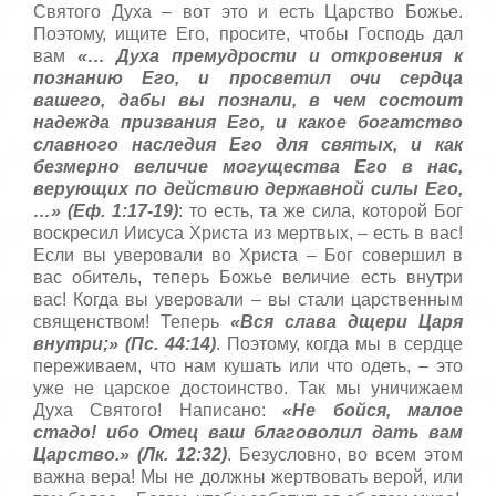
Святого Духа – вот это и есть Царство Божье.
Поэтому, ищите Его, просите, чтобы Господь дал
вам
«… Духа премудрости и откровения к
познанию Его, и просветил очи сердца
вашего, дабы вы познали, в чем состоит
надежда призвания Его, и какое богатство
славного наследия Его для святых, и как
безмерно величие могущества Его в нас,
верующих по действию державной силы Его,
…» (Еф. 1:17-19)
: то есть, та же сила, которой Бог
воскресил Иисуса Христа из мертвых, – есть в вас!
Если вы уверовали во Христа – Бог совершил в
вас обитель, теперь Божье величие есть внутри
вас! Когда вы уверовали – вы стали царственным
священством! Теперь
«Вся слава дщери Царя
внутри;» (Пс. 44:14)
. Поэтому, когда мы в сердце
переживаем, что нам кушать или что одеть, – это
уже не царское достоинство. Так мы уничижаем
Духа Святого! Написано:
«Не бойся, малое
стадо! ибо Отец ваш благоволил дать вам
Царство.» (Лк. 12:32)
. Безусловно, во всем этом
важна вера! Мы не должны жертвовать верой, или