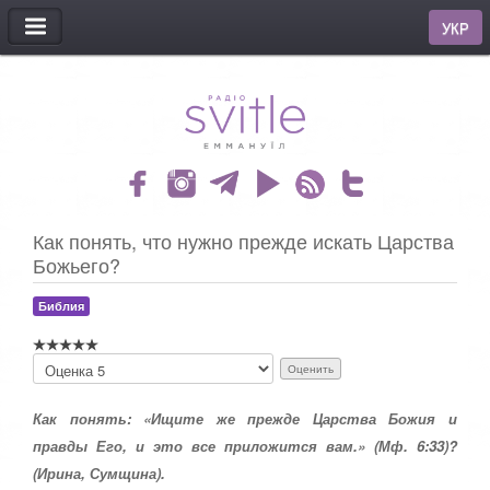
МЕНЮ
УКР
Как понять, что нужно прежде искать Царства
Божьего?
Библия
П
о
ж
Как понять: «Ищите же прежде Царства Божия и
а
л
правды Его, и это все приложится вам.» (Мф. 6:33)?
у
(Ирина, Сумщина).
й