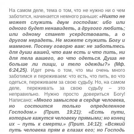
с
т
На самом деле, тема о том, что не нужно ни о чем
а
заботится, начинается немного раньше:
«Никто не
,
может служить двум господам: ибо или
о
одного будет ненавидеть, а другого любить;
ц
или одному станет усердствовать, а о
е
н
другом нерадеть. Не можете служить Богу и
и
маммоне. Посему говорю вам: не заботьтесь
т
для души вашей, что вам есть и что пить, ни
е
для тела вашего, во что одеться. Душа не
больше ли пищи, и тело одежды?» (Мф.
6:24,25)
. Идет речь о том, что мы очень много
заботимся и переживаем: что есть, что пить, во что
одеться, переживаем за свою судьбу. Но, на самом
деле, переживать за свою судьбу – это
неправильно. Нужно просто довериться Богу!
Написано:
«Много замыслов в сердце человека,
но состоится только определенное
Господом.» (Прит. 19:21)
;
«Есть пути,
которые кажутся человеку прямыми; но конец
их – путь к смерти.» (Прит. 14:12)
;
«Всякий
путь человека прям в глазах его; но Господь