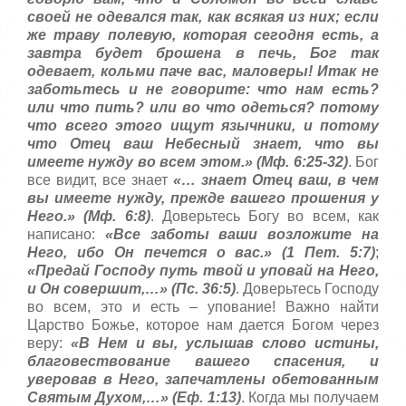
своей не одевался так, как всякая из них; если
же траву полевую, которая сегодня есть, а
завтра будет брошена в печь, Бог так
одевает, кольми паче вас, маловеры! Итак не
заботьтесь и не говорите: что нам есть?
или что пить? или во что одеться? потому
что всего этого ищут язычники, и потому
что Отец ваш Небесный знает, что вы
имеете нужду во всем этом.» (Мф. 6:25-32)
. Бог
все видит, все знает
«… знает Отец ваш, в чем
вы имеете нужду, прежде вашего прошения у
Него.» (Мф. 6:8)
. Доверьтесь Богу во всем, как
написано:
«Все заботы ваши возложите на
Него, ибо Он печется о вас.» (1 Пет. 5:7)
;
«Предай Господу путь твой и уповай на Него,
и Он совершит,…» (Пс. 36:5)
. Доверьтесь Господу
во всем, это и есть – упование! Важно найти
Царство Божье, которое нам дается Богом через
веру:
«В Нем и вы, услышав слово истины,
благовествование вашего спасения, и
уверовав в Него, запечатлены обетованным
Святым Духом,…» (Еф. 1:13)
. Когда мы получаем