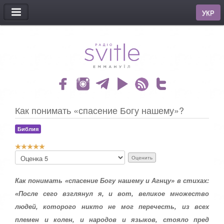
МЕНЮ
УКР
Как понимать «спасение Богу нашему»?
Библия
Р
П
е
о
й
ж
т
а
Как понимать «спасение Богу нашему и Агнцу» в стихах:
и
л
«После сего взглянул я, и вот, великое множество
н
у
г
людей, которого никто не мог перечесть, из всех
й
:
с
племен и колен, и народов и языков, стояло пред