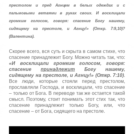
т
престолом и пред Агнцем в белых одеждах и с
5
а
,
пальмовыми ветвями в руках своих. И восклицали
о
/
громким голосом, говоря: спасение Богу нашему,
ц
е
сидящему на престоле, и Агнцу!» (Откр. 7:9,10)?
5
н
(Валентина).
и
т
е
Скорее всего, вся суть и скрыта в самом стихе, что
спасение принадлежит Богу. Можно читать так, что:
«И восклицали громким голосом, говоря:
спасение
принадлежит
Богу нашему,
сидящему на престоле, и Агнцу!» (Откр. 7:10)
.
Все люди, которые стояли перед престолом,
прославляли Господа, и восклицали, что спасение
– только от Бога. В переводе так же остается такой
смысл. Поэтому, стоит понимать этот стих так, что
спасение принадлежит только Богу, или, что
спасение – от Бога, сидящего на престоле.