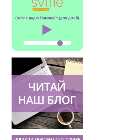
Світле радіо Еммануїл (для дітей)
НОВОСТИ ХРИСТИАНСКОГО МИРА