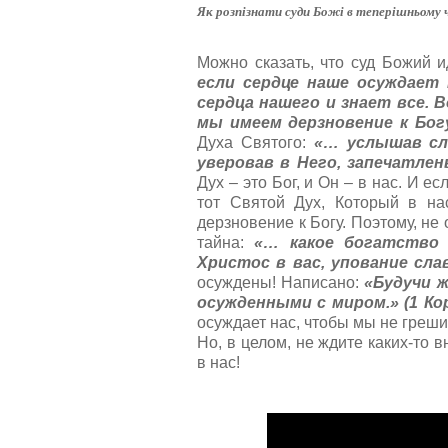
а
Як розпізнати суди Божі в теперішньому ча
л
у
Можно сказать, что суд Божий и
й
если сердце наше осуждает 
с
т
сердца нашего и знает все. 
а
мы имеем дерзновение к Богу,
,
Духа Святого:
«… услышав сл
о
уверовав в Него, запечатле
ц
Дух – это Бог, и Он – в нас. И е
е
тот Святой Дух, Который в н
н
дерзновение к Богу. Поэтому, не
и
тайна:
«… какое богатство 
т
Христос в вас, упование слав
е
осуждены! Написано:
«Будучи 
осужденными с миром.» (1 Кор.
осуждает нас, чтобы мы не греш
Но, в целом, не ждите каких-то 
в нас!