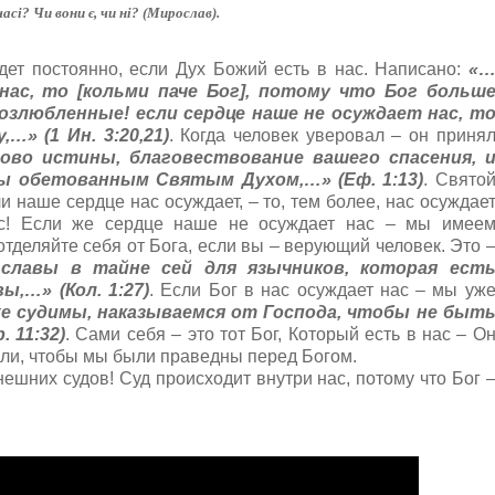
сі? Чи вони є, чи ні? (Мирослав).
дет постоянно, если Дух Божий есть в нас. Написано:
«
нас, то [кольми паче Бог], потому что Бог больш
Возлюбленные! если сердце наше не осуждает нас, т
…» (1 Ин. 3:20,21)
. Когда человек уверовал – он приня
ово истины, благовествование вашего спасения, 
ны обетованным Святым Духом,…» (Еф. 1:13)
. Свято
сли наше сердце нас осуждает, – то, тем более, нас осуждае
ас! Если же сердце наше не осуждает нас – мы имее
 отделяйте себя от Бога, если вы – верующий человек. Это 
славы в тайне сей для язычников, которая ест
ы,…» (Кол. 1:27)
. Если Бог в нас осуждает нас – мы уж
же судимы, наказываемся от Господа, чтобы не быт
 11:32)
. Сами себя – это тот Бог, Который есть в нас – О
или, чтобы мы были праведны перед Богом.
внешних судов! Суд происходит внутри нас, потому что Бог 