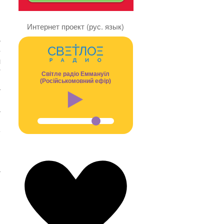
Интернет проект (рус. язык)
…
е
о
л
и
Світле радіо Еммануїл
й
(Російськомовний ефір)
т
м
–
ь
е
ь
н
–