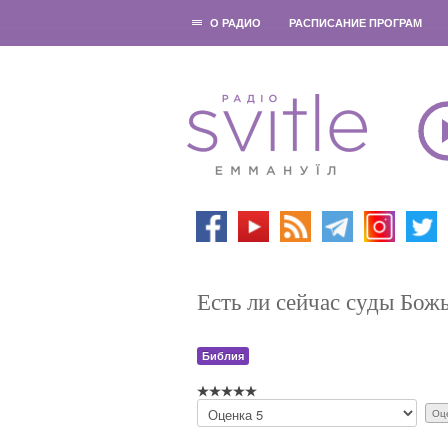
О РАДИО
РАСПИСАНИЕ ПРОГРАМ
Есть ли сейчас суды Бож
Библия
П
о
ж