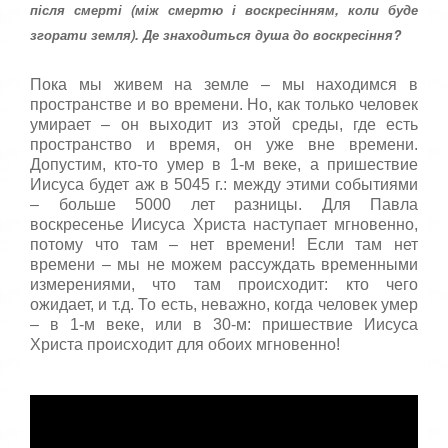
:
с
після смерті (між смертю і воскресінням, коли буде
т
згорати земля). Де знаходиться душа до воскресіння?
5
а
,
о
/
Пока мы живем на земле – мы находимся в
ц
пространстве и во времени. Но, как только человек
е
5
умирает – он выходит из этой среды, где есть
н
пространство и время, он уже вне времени.
и
Допустим, кто-то умер в 1-м веке, а пришествие
т
Иисуса будет аж в 5045 г.: между этими событиями
е
– больше 5000 лет разницы. Для Павла
воскресенье Иисуса Христа наступает мгновенно,
потому что там – нет времени! Если там нет
времени – мы не можем рассуждать временными
измерениями, что там происходит: кто чего
ожидает, и т.д. То есть, неважно, когда человек умер
– в 1-м веке, или в 30-м: пришествие Иисуса
Христа происходит для обоих мгновенно!