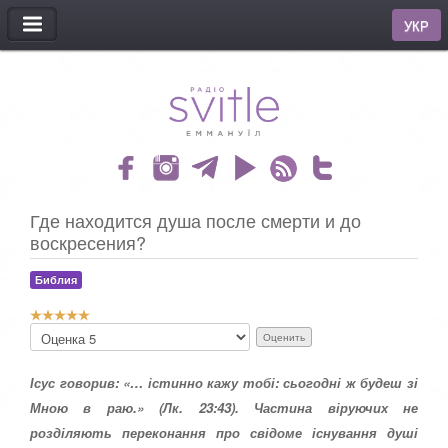
МЕНЮ
УКР
Где находится душа после смерти и до
воскресения?
Библия
Р
П
е
о
й
ж
т
Ісус говорив: «… істинно кажу тобі: сьогодні ж будеш зі
а
и
л
Мною в раю.» (Лк. 23:43). Частина віруючих не
н
у
розділяють переконання про свідоме існування душі
г
й