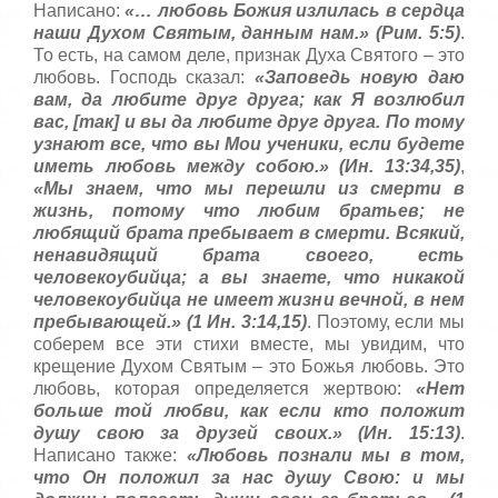
с
Написано:
«… любовь Божия излилась в сердца
т
наши Духом Святым, данным нам.» (Рим. 5:5)
.
а
То есть, на самом деле, признак Духа Святого – это
,
любовь. Господь сказал:
«Заповедь новую даю
о
вам, да любите друг друга; как Я возлюбил
ц
вас, [так] и вы да любите друг друга. По тому
е
узнают все, что вы Мои ученики, если будете
н
иметь любовь между собою.» (Ин. 13:34,35)
,
и
«Мы знаем, что мы перешли из смерти в
т
е
жизнь, потому что любим братьев; не
любящий брата пребывает в смерти. Всякий,
ненавидящий брата своего, есть
человекоубийца; а вы знаете, что никакой
человекоубийца не имеет жизни вечной, в нем
пребывающей.» (1 Ин. 3:14,15)
. Поэтому, если мы
соберем все эти стихи вместе, мы увидим, что
крещение Духом Святым – это Божья любовь. Это
любовь, которая определяется жертвою:
«Нет
больше той любви, как если кто положит
душу свою за друзей своих.» (Ин. 15:13)
.
Написано также:
«Любовь познали мы в том,
что Он положил за нас душу Свою: и мы