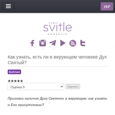
МЕНЮ
УКР
Как узнать, есть ли в верующем человеке Дух
Святый?
Библия
П
о
ж
Признаки наличия Духа Святого в верующем: как узнать
а
л
о Его присутствии?
у
й