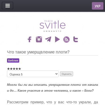
МЕНЮ
УКР
Что такое умерщвление плоти?
Библия
П
о
ж
Могли бы ли вы описать умерщвление плоти от начала
а
л
и до… Какое участие в этом человека, и какое – Бога?
у
й
с
Рассмотрим пример, что у вас что-то украли, да