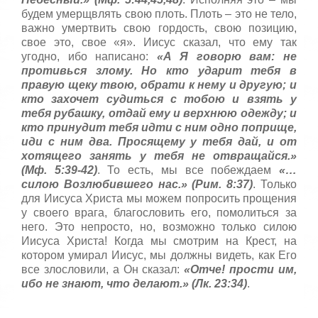
будем умерщвлять свою плоть. Плоть – это не тело,
важно умертвить свою гордость, свою позицию,
свое это, свое «я». Иисус сказал, что ему так
угодно, ибо написано:
«А Я говорю вам: не
противься злому. Но кто ударит тебя в
правую щеку твою, обрати к нему и другую; и
кто захочет судиться с тобою и взять у
тебя рубашку, отдай ему и верхнюю одежду; и
кто принудит тебя идти с ним одно поприще,
иди с ним два. Просящему у тебя дай, и от
хотящего занять у тебя не отвращайся.»
(Мф. 5:39-42)
. То есть, мы все побеждаем
«…
силою Возлюбившего нас.» (Рим. 8:37)
. Только
для Иисуса Христа мы можем попросить прощения
у своего врага, благословить его, помолиться за
него. Это непросто, но, возможно только силою
Иисуса Христа! Когда мы смотрим на Крест, на
котором умирал Иисус, мы должны видеть, как Его
все злословили, а Он сказал:
«Отче! прости им,
ибо не знают, что делают.» (Лк. 23:34)
.