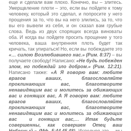
т
еще и сделали вам плохо. Конечно, вы – злитесь.
а
Умерщвление плоти – это, если вы пойдете к тому
,
человеку, который это сделал, и попросите у него
о
прощения за то, что вы на него злились, за то, что
ц
вы его вывели из себя, и он сказал вам грубые
е
слова. Ведь из двух спорящих всегда виноваты
н
оба. И когда вы пойдете просить прощение у того
и
человека, ваша внутренняя плоть будет так
т
е
кричать, так упираться! Но, если вы побеждаете это
«… силою Возлюбившего нас.» (Рим. 8:37)
– вы
получаете свободу! Написано:
«Не будь побежден
злом, но побеждай зло добром.» (Рим. 12:21)
.
Написано также:
«А Я говорю вам: любите
врагов ваших, благословляйте
проклинающих вас, благотворите
ненавидящим вас и молитесь за обижающих
вас и гонящих вас, А Я говорю вам: любите
врагов ваших, благословляйте
проклинающих вас, благотворите
ненавидящим вас и молитесь за обижающих
вас и гонящих вас,…
Итак будьте
совершенны, как совершен Отец ваш
Небесный.» (Мф. 5:44,45,48)
. Исполняя это – мы