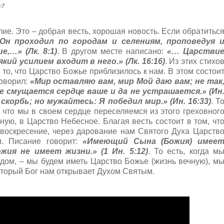
с?
елие. Это – добрая весть, хорошая новость. Если обратитьс
Он проходил по городам и селениям, проповедуя 
,…» (Лк. 8:1)
. В другом месте написано:
«… Царстви
кий усилием входит в него.» (Лк. 16:16)
. Из этих стихо
о то, что Царство Божье приблизилось к нам. В этом состои
говорил:
«Мир оставляю вам, мир Мой даю вам; не так
не смущается сердце ваше и да не устрашается.» (Ин
корбь; но мужайтесь: Я победил мир.» (Ин. 16:33)
. Т
м, что мы в своем сердце переселяемся из этого греховног
ную, в Царство Небесное. Благая весть состоит в том, чт
 воскресение, через дарование нам Святого Духа Царств
м. Писание говорит:
«Имеющий Сына (Божия) имее
ия не имеет жизни.» (1 Ин. 5:12)
. То есть, когда м
дом, – мы будем иметь Царство Божье (жизнь вечную), м
который Бог нам открывает Духом Святым.