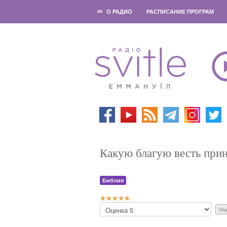
О РАДИО
РАСПИСАНИЕ ПРОГРАМ
Какую благую весть при
Библия
Р
П
е
о
й
ж