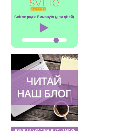
Світле радіо Еммануїл (для дітей)
НОВОСТИ ХРИСТИАНСКОГО МИРА