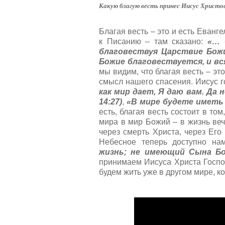
т
а
Какую благую весть принес Иисус Христо
и
л
н
у
г
Благая весть – это и есть Еванг
й
:
к Писанию – там сказано:
«… 
с
т
благовествуя Царствие Божие
5
а
Божие благовествуется, и вся
,
мы видим, что благая весть – эт
о
/
смысл нашего спасения. Иисус 
ц
как мир дает, Я даю вам. Да 
е
5
14:27)
,
«В мире будете иметь с
н
есть, благая весть состоит в то
и
мира в мир Божий – в жизнь веч
т
через смерть Христа, через Его
е
Небесное теперь доступно на
жизнь; не имеющий Сына Бож
принимаем Иисуса Христа Госпо
будем жить уже в другом мире, 