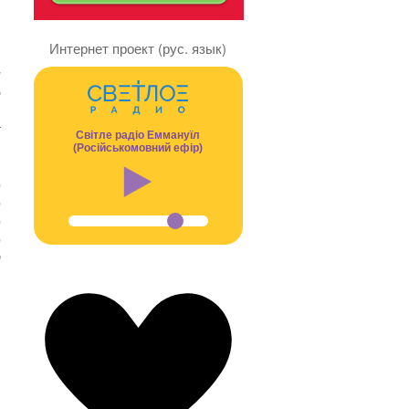
Интернет проект (рус. язык)
я
и
е
в
т
Світле радіо Еммануїл
,
(Російськомовний ефір)
.
о
о
о
о
т
ы
ы