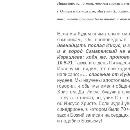
т
а
Написано: «… о том, что мы видели и слы
и
л
н
с Отцем и Сыном Его, Иисусом Христом.» 
у
г
й
того, чтобы общение было только с апос
:
с
т
Если мы будем внимательно смо
5
а
язычникам, Он проповедовал 
,
о
двенадцать послал Иисус, и з
/
ц
и в город Самарянский не 
е
Израилева; ходя же, пропов
5
н
10:5-7)
. Также и в день Пятидес
и
Иоанну мы видим, что они ходили
т
написано:
«… спасение от Иудее
е
иудеев. Мы научены апостолами,
говорил, чтобы мы имели общен
Христом. Да, Иисус, будучи в сл
– слуга сотника), но, учил Он – 
об Иисусе Христе. Если иудей ув
синедрионе, в котором было 70 ч
закон Божий записан на сердцах 
и подобию Божьему!