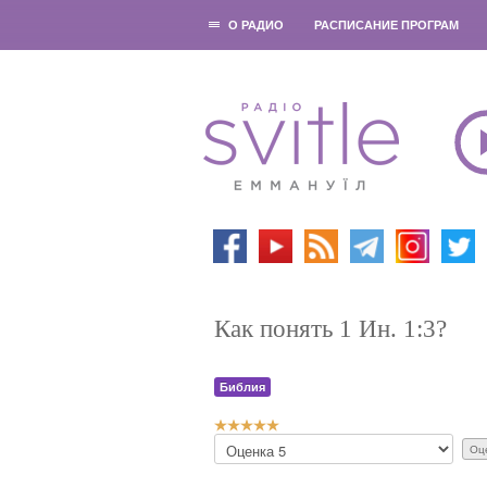
О РАДИО
РАСПИСАНИЕ ПРОГРАМ
Как понять 1 Ин. 1:3?
Библия
Р
П
е
о
й
ж