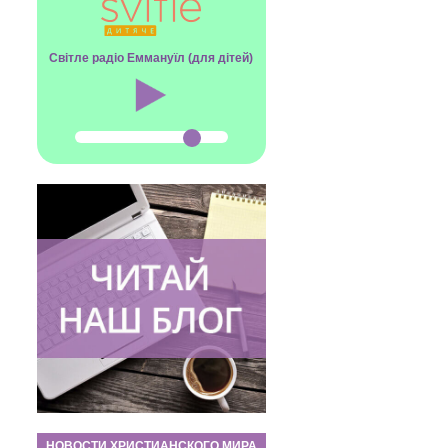
Світле радіо Еммануїл (для дітей)
НОВОСТИ ХРИСТИАНСКОГО МИРА