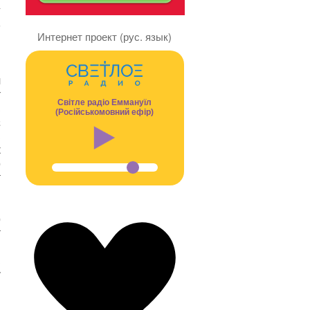
–
я
Интернет проект (рус. язык)
л
х
Світле радіо Еммануїл
,
(Російськомовний ефір)
а
.
к
о
т
и
м
р
т
В
,
у