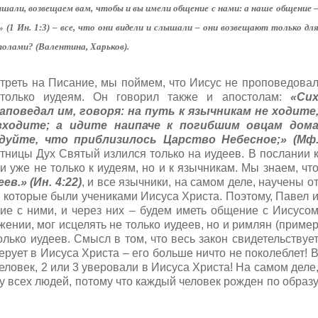
шали, возвещаем вам, чтобы и вы имели общение с нами: а наше общение 
(1 Ин. 1:3) – все, что они видели и слышали – они возвещают только дл
толами? (Валентина, Харьков).
треть на Писание, мы поймем, что Иисус не проповедова
только иудеям. Он говорил также и апостолам:
«Си
аповедал им, говоря: на путь к язычникам не ходите
входите; а идите наипаче к погибшим овцам дом
едуйте, что приблизилось Царство Небесное;» (Мф
ятницы Дух Святый излился только на иудеев. В послании 
 уже не только к иудеям, но и к язычникам. Мы знаем, чт
в.» (Ин. 4:22)
, и все язычники, на самом деле, научены о
 которые были учениками Иисуса Христа. Поэтому, Павел 
ие с ними, и через них – будем иметь общение с Иисусо
ужении, мог исцелять не только иудеев, но и римлян (приме
только иудеев. Смысл в том, что весь закон свидетельствуе
ерует в Иисуса Христа – его больше ничто не поколеблет! 
еловек, 2 или 3 уверовали в Иисуса Христа! На самом деле
у всех людей, потому что каждый человек рожден по образ