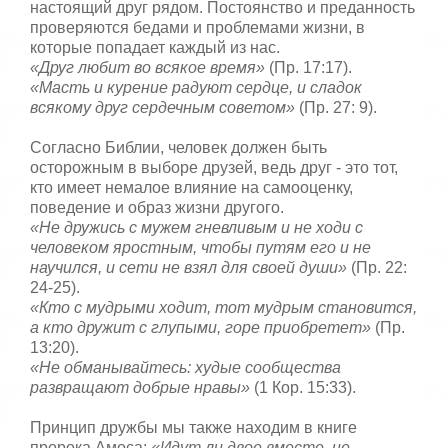
настоящий друг рядом. Постоянство и преданность
проверяются бедами и проблемами жизни, в
которые попадает каждый из нас.
«Друг любит во всякое время»
(Пр. 17:17).
«Масть и курение радуют сердце, и сладок
всякому друг сердечным советом»
(Пр. 27: 9).
Согласно Библии, человек должен быть
осторожным в выборе друзей, ведь друг - это тот,
кто имеет немалое влияние на самооценку,
поведение и образ жизни другого.
«Не дружись с мужем гневливым и не ходи с
человеком яростным, чтобы путям его и не
научился, и сети не взял для своей души»
(Пр. 22:
24-25).
«Кто с мудрыми ходит, тот мудрым становится,
а кто дружит с глупыми, горе приобретет»
(Пр.
13:20).
«Не обманывайтесь: худые сообщества
развращают добрые нравы»
(1 Кор. 15:33).
Принцип дружбы мы также находим в книге
пророка Амоса:
«Идут ли двое вместе, не