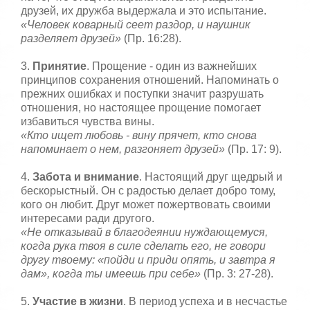
друзей, их дружба выдержала и это испытание.
«Человек коварный сеет раздор, и наушник
разделяет друзей»
(Пр. 16:28).
3.
Принятие
. Прощение - один из важнейших
принципов сохранения отношений. Напоминать о
прежних ошибках и поступки значит разрушать
отношения, но настоящее прощение помогает
избавиться чувства вины.
«Кто ищет любовь - вину прячет, кто снова
напоминает о нем, разгоняет друзей»
(Пр. 17: 9).
4.
Забота и внимание
. Настоящий друг щедрый и
бескорыстный. Он с радостью делает добро тому,
кого он любит. Друг может пожертвовать своими
интересами ради другого.
«Не отказывай в благодеянии нуждающемуся,
когда рука твоя в силе сделать его, не говори
другу твоему: «пойди и приди опять, и завтра я
дам», когда ты имеешь при себе»
(Пр. 3: 27-28).
5.
Участие в жизни
. В период успеха и в несчастье