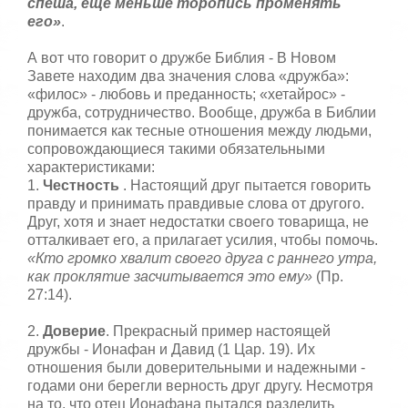
спеша, еще меньше торопись променять
его»
.
А вот что говорит о дружбе Библия - В Новом
Завете находим два значения слова «дружба»:
«филос» - любовь и преданность; «хетайрос» -
дружба, сотрудничество. Вообще, дружба в Библии
понимается как тесные отношения между людьми,
сопровождающиеся такими обязательными
характеристиками:
1.
Честность
. Настоящий друг пытается говорить
правду и принимать правдивые слова от другого.
Друг, хотя и знает недостатки своего товарища, не
отталкивает его, а прилагает усилия, чтобы помочь.
«Кто громко хвалит своего друга с раннего утра,
как проклятие засчитывается это ему»
(Пр.
27:14).
2.
Доверие
. Прекрасный пример настоящей
дружбы - Ионафан и Давид (1 Цар. 19). Их
отношения были доверительными и надежными -
годами они берегли верность друг другу. Несмотря
на то, что отец Ионафана пытался разделить