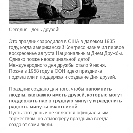
5
а
,
о
/
ц
е
5
Сегодня - день друзей!
н
и
т
Это праздник зародился в США в далеком 1935
е
году, когда американский Конгресс назначил первое
воскресенье августа Национальным Днем Дружбы.
Однако позже неофициальной датой
Международного дня дружбы стало 9 июня.
Позже в 1958 году в ООН идею праздника
подхватили и поддержали создание Дня друзей.
Праздник создано для того, чтобы
напомнить
людям, как важно иметь друзей, которые могут
поддержать нас в трудную минуту и ​​разделить
радость минуты счастливой
.
Пусть этот день и не является официальным
торжеством, но атмосферу праздника всегда
создают сами люди.