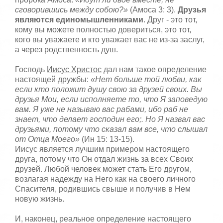
сговорившись между собою?»
(Амоса 3: 3).
Друзья
являются единомышленниками
. Друг - это тот,
кому вы можете полностью довериться, это тот,
кого вы уважаете и кто уважает вас не из-за заслуг,
а через родственность душ.
Господь
Иисус Христос
дал нам такое определение
настоящей дружбы:
«Нет больше той любви, как
если кто положит душу свою за друзей своих. Вы
друзья Мои, если исполняете то, что Я заповедую
вам. Я уже не называю вас рабами, ибо раб не
знает, что делает господин его;. Но Я назвал вас
друзьями, потому что сказал вам все, что слышал
от Отца Моего»
(Ин 15: 13-15).
Иисус является лучшим примером настоящего
друга, потому что Он отдал жизнь за всех Своих
друзей. Любой человек может стать Его другом,
возлагая надежду на Него как на своего личного
Спасителя, родившись свыше и получив в Нем
новую жизнь.
И, наконец, реальное определение настоящего