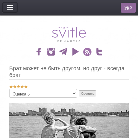
МЕНЮ
УКР
Брат может не быть другом, но друг - всегда
брат
Р
П
е
о
й
ж
т
а
и
л
н
у
г
й
:
с
т