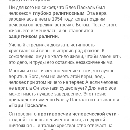
Ни для кого не секрет, что Блез Паскаль был
человеком
глубоко религиозным
. Эта вера
зародилась в нем в 1954 году, когда поздним
вечером он пережил встречу с Богом. После этого
жизнь его изменилась, и он становится
защитником религии
.
Ученый стремился доказать истинность
христианской веры, выстроив ряд фактов. К
сожалению, ему не хватило жизни, чтобы закончить
это дело, и труды его остались незаконченными.
Многим из нас известно мнение о том, что лучше
верить в Бога, чем не иметь этой веры, ведь
человек при этом ничего не теряет. А если человек
не верит, а Он все-таки существует? Для него все
может иметь лучшее завершение. Этот тезис
принадлежит именно Блезу Паскалю и называется
«Пари Паскаля»
.
Он говорит о
противоречии человеческой сути
-
с одной стороны величественная, а с другой -
ничтожная ... и только христианство отвечает на