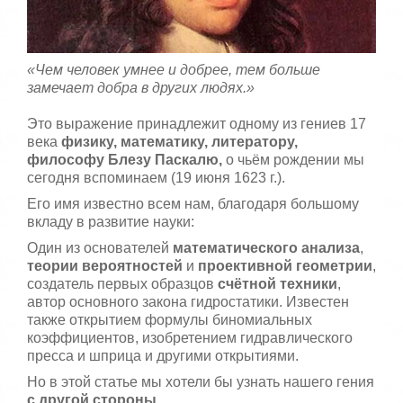
,
о
/
ц
е
5
«Чем человек умнее и добрее, тем больше
н
и
замечает добра в других людях.»
т
е
Это выражение принадлежит одному из гениев 17
века
физику, математику, литератору,
философу Блезу Паскалю,
о чьём рождении мы
сегодня вспоминаем (19 июня 1623 г.).
Его имя известно всем нам, благодаря большому
вкладу в развитие науки:
Один из основателей
математического анализа
,
теории вероятностей
и
проективной геометрии
,
создатель первых образцов
счётной техники
,
автор основного закона гидростатики. Известен
также открытием формулы биномиальных
коэффициентов, изобретением гидравлического
пресса и шприца и другими открытиями.
Но в этой статье мы хотели бы узнать нашего гения
с другой стороны
.